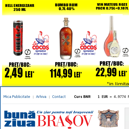
Mica Publicitate
Arhiva
Contact
|
|
Curs BNR
1 EUR
= 4.9774 
1 USD
= 4.3833 
1 GBP
= 5.8304 
1 XAU
= 464.461
1 AED
= 1.1933 
1 AUD
= 2.7957 
1 BGN
= 2.5449 