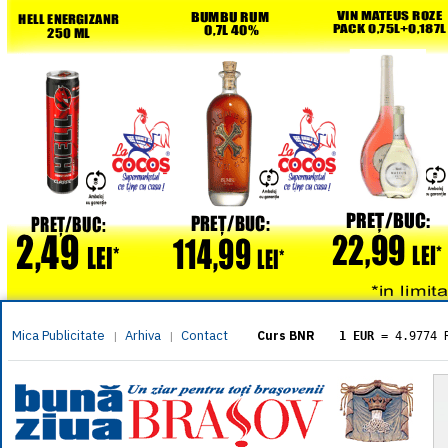
Mica Publicitate
Arhiva
Contact
|
|
Curs BNR
1 EUR
= 4.9774 
1 USD
= 4.3833 
1 GBP
= 5.8304 
1 XAU
= 464.461
1 AED
= 1.1933 
1 AUD
= 2.7957 
1 BGN
= 2.5449 