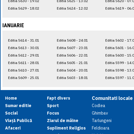
Editia 5630 - 19.02
Editia 5625 - 13.02
Editia 5620 - 07.
Editia 5629 - 18.02
Editia 5624 - 12.02
Editia 5619 - 06.
IANUARIE
Editia 5614 - 31.01
Editia 5608 - 24.01
Editia 5602 - 17.
Editia 5613 - 30.01
Editia 5607 - 23.01
Editia 5601 - 16.
Editia 5612 - 29.01
Editia 5606 - 22.01
Editia 5600 - 15.
Editia 5611 - 28.01
Editia 5605 - 21.01
Editia 5599 - 14.
Editia 5610 - 27.01
Editia 5604 - 20.01
Editia 5598 - 13.
Editia 5609 - 25.01
Editia 5603 - 18.01
Editia 5597 - 11.
Comunitati locale
Home
Fapt divers
Sumar editie
Sport
Codlea
Social
Focus
Ghimbav
Viață Publică
Ziarul de mâine
Tarlungeni
Afaceri
Supliment Religios
Feldioara