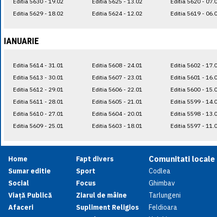
Editia 5630 - 19.02
Editia 5625 - 13.02
Editia 5620 - 07.
Editia 5629 - 18.02
Editia 5624 - 12.02
Editia 5619 - 06.
IANUARIE
Editia 5614 - 31.01
Editia 5608 - 24.01
Editia 5602 - 17.
Editia 5613 - 30.01
Editia 5607 - 23.01
Editia 5601 - 16.
Editia 5612 - 29.01
Editia 5606 - 22.01
Editia 5600 - 15.
Editia 5611 - 28.01
Editia 5605 - 21.01
Editia 5599 - 14.
Editia 5610 - 27.01
Editia 5604 - 20.01
Editia 5598 - 13.
Editia 5609 - 25.01
Editia 5603 - 18.01
Editia 5597 - 11.
Comunitati locale
Home
Fapt divers
Sumar editie
Sport
Codlea
Social
Focus
Ghimbav
Viață Publică
Ziarul de mâine
Tarlungeni
Afaceri
Supliment Religios
Feldioara