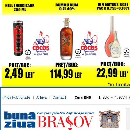
Mica Publicitate
Arhiva
Contact
|
|
Curs BNR
1 EUR
= 4.9774 
1 USD
= 4.3833 
1 GBP
= 5.8304 
1 XAU
= 464.461
1 AED
= 1.1933 
1 AUD
= 2.7957 
1 BGN
= 2.5449 