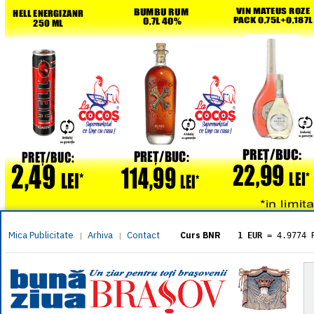
Mica Publicitate
Arhiva
Contact
|
|
Curs BNR
1 EUR
= 4.9774 
1 USD
= 4.3833 
1 GBP
= 5.8304 
1 XAU
= 464.461
1 AED
= 1.1933 
1 AUD
= 2.7957 
1 BGN
= 2.5449 