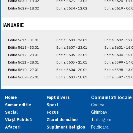
Editia 5630 - 19.02
Editia 5625 - 13.02
Editia 5620 - 07.
Editia 5629 - 18.02
Editia 5624 - 12.02
Editia 5619 - 06.
IANUARIE
Editia 5614 - 31.01
Editia 5608 - 24.01
Editia 5602 - 17.
Editia 5613 - 30.01
Editia 5607 - 23.01
Editia 5601 - 16.
Editia 5612 - 29.01
Editia 5606 - 22.01
Editia 5600 - 15.
Editia 5611 - 28.01
Editia 5605 - 21.01
Editia 5599 - 14.
Editia 5610 - 27.01
Editia 5604 - 20.01
Editia 5598 - 13.
Editia 5609 - 25.01
Editia 5603 - 18.01
Editia 5597 - 11.
Comunitati locale
Home
Fapt divers
Sumar editie
Sport
Codlea
Social
Focus
Ghimbav
Viață Publică
Ziarul de mâine
Tarlungeni
Afaceri
Supliment Religios
Feldioara