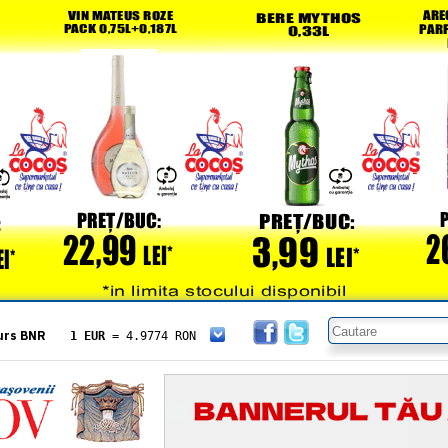
urs BNR
1 EUR
= 4.9774 RON
1 USD
= 4.3833 RON
1 GBP
= 5.8304 RON
1 XAU
= 464.4611 RON
1 AED
= 1.1933 RON
1 AUD
= 2.7957 RON
1 BGN
= 2.5449 RON