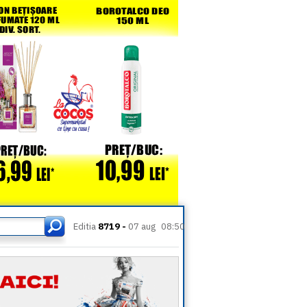
Editia
8719 -
07 aug
08:50