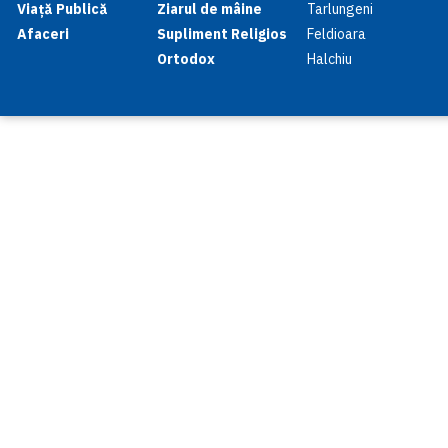
Viață Publică
Ziarul de mâine
Tarlungeni
Afaceri
Supliment Religios
Feldioara
Ortodox
Halchiu