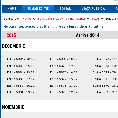
1 BRL
= 0.7714 
HOME
SUMAR EDITIE
SOCIAL
VIAȚĂ PUBLICĂ
1 CAD
= 3.1559 
A
1 CHF
= 5.2813 
1 CNY
= 0.6015 
Sunteti aici:
Home
//
Buna ziua Brasov - editia tiparita
//
2014
//
Editia 5
1 CZK
= 0.1993 
Ne pare rau, aceasta editie nu are versiunea tiparita online!
1 DKK
= 0.6668 
1 EGP
= 0.0860 
2015
Arhiva 2014
1 HUF
= 1.2223 
1 INR
= 0.0513 
DECEMBRIE
1 JPY
= 3.0556 
1 KRW
= 0.3047 
1 MDL
= 0.2538 
Editia 5886 - 30.12
Editia 5880 - 18.12
Editia 5874 - 11.
1 MXN
= 0.2227 
1 NOK
= 0.4191 
Editia 5885 - 29.12
Editia 5879 - 17.12
Editia 5873 - 10.
1 NZD
= 2.6097 
Editia 5884 - 23.12
Editia 5878 - 16.12
Editia 5872 - 09.
1 PLN
= 1.1646 
Editia 5883 - 22.12
Editia 5877 - 15.12
Editia 5871 - 08.
1 RSD
= 0.0425 
1 RUB
= 0.0530 
Editia 5882 - 20.12
Editia 5876 - 13.12
Editia 5870 - 06.
1 SEK
= 0.4526 
Editia 5881 - 19.12
Editia 5875 - 12.12
Editia 5869 - 05.
1 TRY
= 0.1141 
1 UAH
= 0.1048 
1 XDR
= 5.9383 
NOIEMBRIE
1 ZAR
= 0.2318 