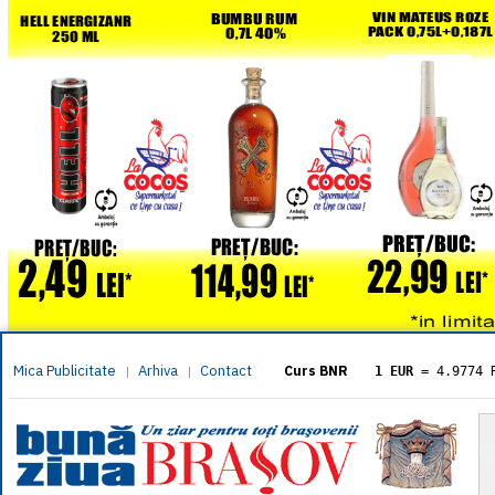
Mica Publicitate
Arhiva
Contact
|
|
Curs BNR
1 EUR
= 4.9774 
1 USD
= 4.3833 
1 GBP
= 5.8304 
1 XAU
= 464.461
1 AED
= 1.1933 
1 AUD
= 2.7957 
1 BGN
= 2.5449 