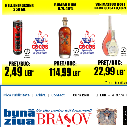
Mica Publicitate
Arhiva
Contact
|
|
Curs BNR
1 EUR
= 4.9774 
1 USD
= 4.3833 
1 GBP
= 5.8304 
1 XAU
= 464.461
1 AED
= 1.1933 
1 AUD
= 2.7957 
1 BGN
= 2.5449 