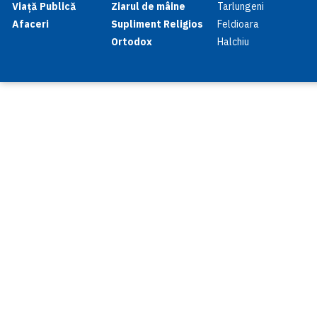
Viață Publică
Ziarul de mâine
Tarlungeni
Afaceri
Supliment Religios
Feldioara
Ortodox
Halchiu