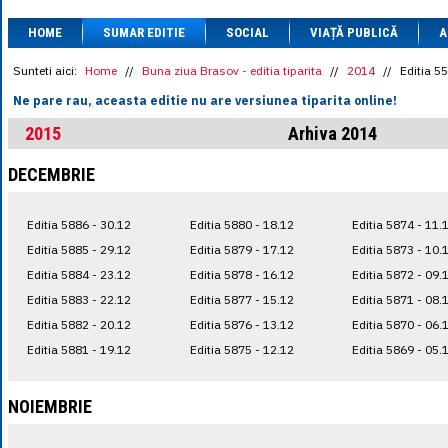
1 BRL
= 0.7714 
HOME
SUMAR EDITIE
SOCIAL
VIAȚĂ PUBLICĂ
1 CAD
= 3.1559 
A
1 CHF
= 5.2813 
1 CNY
= 0.6015 
Sunteti aici:
Home
//
Buna ziua Brasov - editia tiparita
//
2014
//
Editia 5
1 CZK
= 0.1993 
Ne pare rau, aceasta editie nu are versiunea tiparita online!
1 DKK
= 0.6668 
1 EGP
= 0.0860 
2015
Arhiva 2014
1 HUF
= 1.2223 
1 INR
= 0.0513 
DECEMBRIE
1 JPY
= 3.0556 
1 KRW
= 0.3047 
1 MDL
= 0.2538 
Editia 5886 - 30.12
Editia 5880 - 18.12
Editia 5874 - 11.
1 MXN
= 0.2227 
1 NOK
= 0.4191 
Editia 5885 - 29.12
Editia 5879 - 17.12
Editia 5873 - 10.
1 NZD
= 2.6097 
Editia 5884 - 23.12
Editia 5878 - 16.12
Editia 5872 - 09.
1 PLN
= 1.1646 
Editia 5883 - 22.12
Editia 5877 - 15.12
Editia 5871 - 08.
1 RSD
= 0.0425 
1 RUB
= 0.0530 
Editia 5882 - 20.12
Editia 5876 - 13.12
Editia 5870 - 06.
1 SEK
= 0.4526 
Editia 5881 - 19.12
Editia 5875 - 12.12
Editia 5869 - 05.
1 TRY
= 0.1141 
1 UAH
= 0.1048 
1 XDR
= 5.9383 
NOIEMBRIE
1 ZAR
= 0.2318 