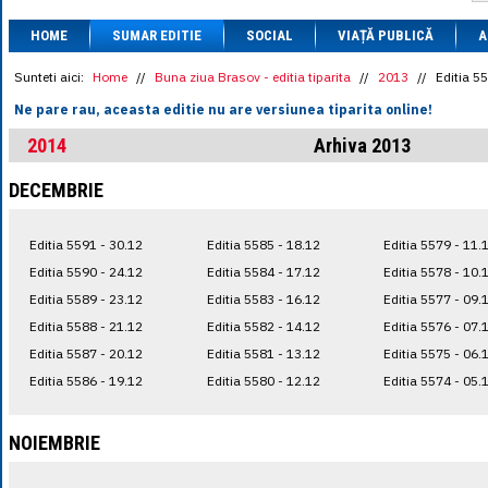
1 BRL
= 0.7714 
HOME
SUMAR EDITIE
SOCIAL
VIAȚĂ PUBLICĂ
1 CAD
= 3.1559 
A
1 CHF
= 5.2813 
1 CNY
= 0.6015 
Sunteti aici:
Home
//
Buna ziua Brasov - editia tiparita
//
2013
//
Editia 5
1 CZK
= 0.1993 
Ne pare rau, aceasta editie nu are versiunea tiparita online!
1 DKK
= 0.6668 
1 EGP
= 0.0860 
2014
Arhiva 2013
1 HUF
= 1.2223 
1 INR
= 0.0513 
DECEMBRIE
1 JPY
= 3.0556 
1 KRW
= 0.3047 
1 MDL
= 0.2538 
Editia 5591 - 30.12
Editia 5585 - 18.12
Editia 5579 - 11.
1 MXN
= 0.2227 
1 NOK
= 0.4191 
Editia 5590 - 24.12
Editia 5584 - 17.12
Editia 5578 - 10.
1 NZD
= 2.6097 
Editia 5589 - 23.12
Editia 5583 - 16.12
Editia 5577 - 09.
1 PLN
= 1.1646 
Editia 5588 - 21.12
Editia 5582 - 14.12
Editia 5576 - 07.
1 RSD
= 0.0425 
1 RUB
= 0.0530 
Editia 5587 - 20.12
Editia 5581 - 13.12
Editia 5575 - 06.
1 SEK
= 0.4526 
Editia 5586 - 19.12
Editia 5580 - 12.12
Editia 5574 - 05.
1 TRY
= 0.1141 
1 UAH
= 0.1048 
1 XDR
= 5.9383 
NOIEMBRIE
1 ZAR
= 0.2318 