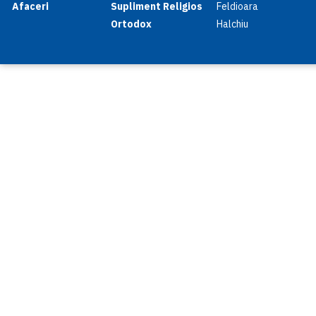
Afaceri
Supliment Religios
Feldioara
Ortodox
Halchiu