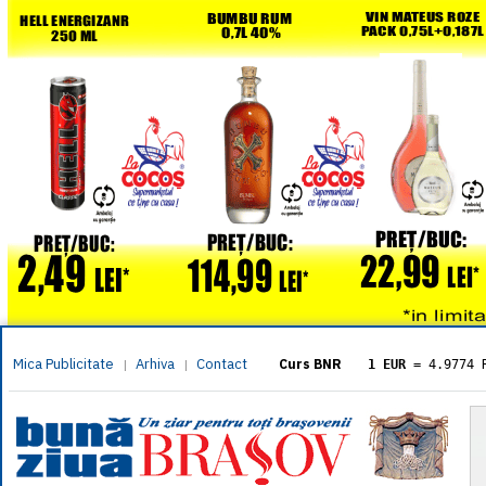
Mica Publicitate
Arhiva
Contact
|
|
Curs BNR
1 EUR
= 4.9774 
1 USD
= 4.3833 
1 GBP
= 5.8304 
1 XAU
= 464.461
1 AED
= 1.1933 
1 AUD
= 2.7957 
1 BGN
= 2.5449 