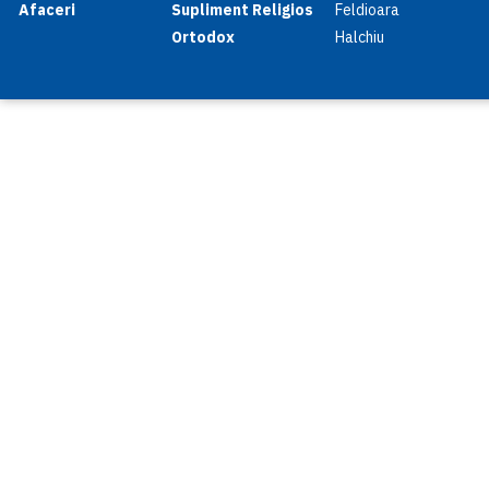
Afaceri
Supliment Religios
Feldioara
Ortodox
Halchiu