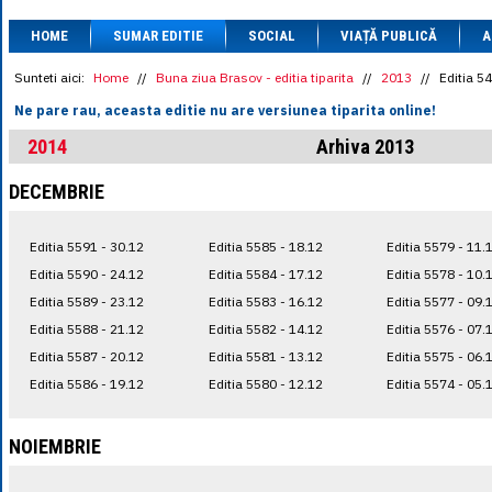
1 BRL
= 0.7714 
HOME
SUMAR EDITIE
SOCIAL
VIAȚĂ PUBLICĂ
1 CAD
= 3.1559 
A
1 CHF
= 5.2813 
1 CNY
= 0.6015 
Sunteti aici:
Home
//
Buna ziua Brasov - editia tiparita
//
2013
//
Editia 5
1 CZK
= 0.1993 
Ne pare rau, aceasta editie nu are versiunea tiparita online!
1 DKK
= 0.6668 
1 EGP
= 0.0860 
2014
Arhiva 2013
1 HUF
= 1.2223 
1 INR
= 0.0513 
DECEMBRIE
1 JPY
= 3.0556 
1 KRW
= 0.3047 
1 MDL
= 0.2538 
Editia 5591 - 30.12
Editia 5585 - 18.12
Editia 5579 - 11.
1 MXN
= 0.2227 
1 NOK
= 0.4191 
Editia 5590 - 24.12
Editia 5584 - 17.12
Editia 5578 - 10.
1 NZD
= 2.6097 
Editia 5589 - 23.12
Editia 5583 - 16.12
Editia 5577 - 09.
1 PLN
= 1.1646 
Editia 5588 - 21.12
Editia 5582 - 14.12
Editia 5576 - 07.
1 RSD
= 0.0425 
1 RUB
= 0.0530 
Editia 5587 - 20.12
Editia 5581 - 13.12
Editia 5575 - 06.
1 SEK
= 0.4526 
Editia 5586 - 19.12
Editia 5580 - 12.12
Editia 5574 - 05.
1 TRY
= 0.1141 
1 UAH
= 0.1048 
1 XDR
= 5.9383 
NOIEMBRIE
1 ZAR
= 0.2318 