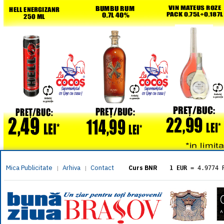
Mica Publicitate
Arhiva
Contact
|
|
Curs BNR
1 EUR
= 4.9774 
1 USD
= 4.3833 
1 GBP
= 5.8304 
1 XAU
= 464.461
1 AED
= 1.1933 
1 AUD
= 2.7957 
1 BGN
= 2.5449 