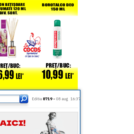
Editia
8719 -
08 aug
16:37