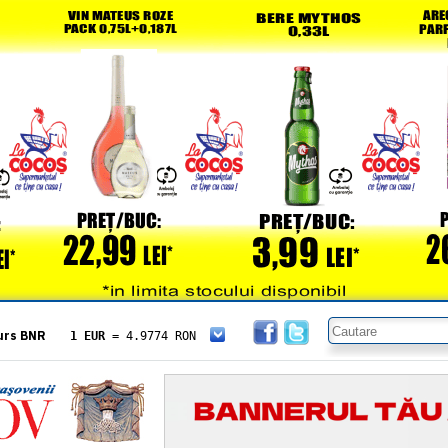
urs BNR
1 EUR
= 4.9774 RON
1 USD
= 4.3833 RON
1 GBP
= 5.8304 RON
1 XAU
= 464.4611 RON
1 AED
= 1.1933 RON
1 AUD
= 2.7957 RON
1 BGN
= 2.5449 RON