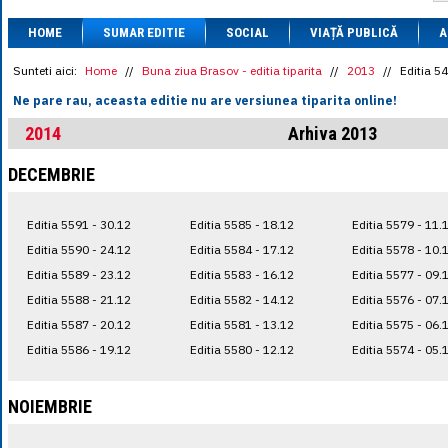
1 BRL
= 0.7714 
HOME
SUMAR EDITIE
SOCIAL
VIAȚĂ PUBLICĂ
1 CAD
= 3.1559 
A
1 CHF
= 5.2813 
1 CNY
= 0.6015 
Sunteti aici:
Home
//
Buna ziua Brasov - editia tiparita
//
2013
//
Editia 5
1 CZK
= 0.1993 
Ne pare rau, aceasta editie nu are versiunea tiparita online!
1 DKK
= 0.6668 
1 EGP
= 0.0860 
2014
Arhiva 2013
1 HUF
= 1.2223 
1 INR
= 0.0513 
DECEMBRIE
1 JPY
= 3.0556 
1 KRW
= 0.3047 
1 MDL
= 0.2538 
Editia 5591 - 30.12
Editia 5585 - 18.12
Editia 5579 - 11.
1 MXN
= 0.2227 
1 NOK
= 0.4191 
Editia 5590 - 24.12
Editia 5584 - 17.12
Editia 5578 - 10.
1 NZD
= 2.6097 
Editia 5589 - 23.12
Editia 5583 - 16.12
Editia 5577 - 09.
1 PLN
= 1.1646 
Editia 5588 - 21.12
Editia 5582 - 14.12
Editia 5576 - 07.
1 RSD
= 0.0425 
1 RUB
= 0.0530 
Editia 5587 - 20.12
Editia 5581 - 13.12
Editia 5575 - 06.
1 SEK
= 0.4526 
Editia 5586 - 19.12
Editia 5580 - 12.12
Editia 5574 - 05.
1 TRY
= 0.1141 
1 UAH
= 0.1048 
1 XDR
= 5.9383 
NOIEMBRIE
1 ZAR
= 0.2318 