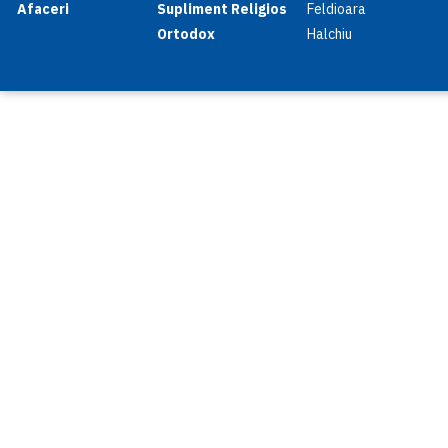
Afaceri
Supliment Religios
Feldioara
Ortodox
Halchiu