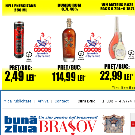
Mica Publicitate
Arhiva
Contact
|
|
Curs BNR
1 EUR
= 4.9774 
1 USD
= 4.3833 
1 GBP
= 5.8304 
1 XAU
= 464.461
1 AED
= 1.1933 
1 AUD
= 2.7957 
1 BGN
= 2.5449 