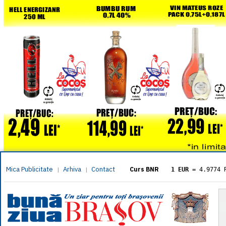
Mica Publicitate
Arhiva
Contact
|
|
Curs BNR
1 EUR
= 4.9774 
1 USD
= 4.3833 
1 GBP
= 5.8304 
1 XAU
= 464.461
1 AED
= 1.1933 
1 AUD
= 2.7957 
1 BGN
= 2.5449 