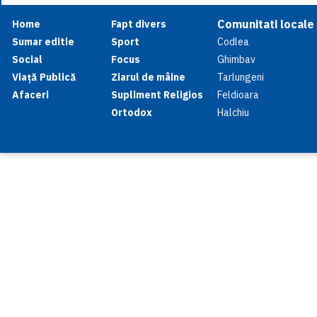
Comunitati locale
Home
Fapt divers
Sumar editie
Sport
Codlea
Social
Focus
Ghimbav
Viață Publică
Ziarul de mâine
Tarlungeni
Afaceri
Supliment Religios
Feldioara
Ortodox
Halchiu