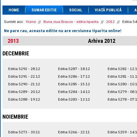
1 BRL
= 0.7714 
HOME
SUMAR EDITIE
SOCIAL
VIAȚĂ PUBLICĂ
1 CAD
= 3.1559 
A
1 CHF
= 5.2813 
1 CNY
= 0.6015 
Sunteti aici:
Home
//
Buna ziua Brasov - editia tiparita
//
2012
//
Editia 5
1 CZK
= 0.1993 
Ne pare rau, aceasta editie nu are versiunea tiparita online!
1 DKK
= 0.6668 
1 EGP
= 0.0860 
2013
Arhiva 2012
1 HUF
= 1.2223 
1 INR
= 0.0513 
DECEMBRIE
1 JPY
= 3.0556 
1 KRW
= 0.3047 
1 MDL
= 0.2538 
Editia 5292 - 28.12
Editia 5287 - 18.12
Editia 5282 - 12.
1 MXN
= 0.2227 
1 NOK
= 0.4191 
Editia 5291 - 22.12
Editia 5286 - 17.12
Editia 5281 - 11.
1 NZD
= 2.6097 
Editia 5290 - 21.12
Editia 5285 - 15.12
Editia 5280 - 10.
1 PLN
= 1.1646 
Editia 5289 - 20.12
Editia 5284 - 14.12
Editia 5279 - 08.
1 RSD
= 0.0425 
1 RUB
= 0.0530 
Editia 5288 - 19.12
Editia 5283 - 13.12
Editia 5278 - 07.
1 SEK
= 0.4526 
1 TRY
= 0.1141 
1 UAH
= 0.1048 
NOIEMBRIE
1 XDR
= 5.9383 
1 ZAR
= 0.2318 
Editia 5273 - 30.11
Editia 5266 - 22.11
Editia 5259 - 14.