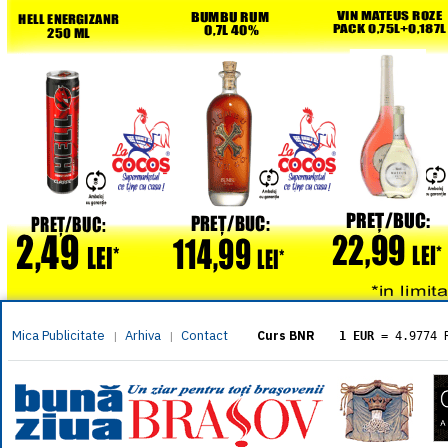
Mica Publicitate
Arhiva
Contact
|
|
Curs BNR
1 EUR
= 4.9774 
1 USD
= 4.3833 
1 GBP
= 5.8304 
1 XAU
= 464.461
1 AED
= 1.1933 
1 AUD
= 2.7957 
1 BGN
= 2.5449 