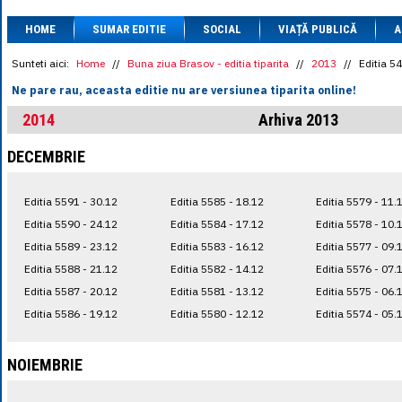
1 BRL
= 0.7714 
HOME
SUMAR EDITIE
SOCIAL
VIAȚĂ PUBLICĂ
1 CAD
= 3.1559 
A
1 CHF
= 5.2813 
1 CNY
= 0.6015 
Sunteti aici:
Home
//
Buna ziua Brasov - editia tiparita
//
2013
//
Editia 5
1 CZK
= 0.1993 
Ne pare rau, aceasta editie nu are versiunea tiparita online!
1 DKK
= 0.6668 
1 EGP
= 0.0860 
2014
Arhiva 2013
1 HUF
= 1.2223 
1 INR
= 0.0513 
DECEMBRIE
1 JPY
= 3.0556 
1 KRW
= 0.3047 
1 MDL
= 0.2538 
Editia 5591 - 30.12
Editia 5585 - 18.12
Editia 5579 - 11.
1 MXN
= 0.2227 
1 NOK
= 0.4191 
Editia 5590 - 24.12
Editia 5584 - 17.12
Editia 5578 - 10.
1 NZD
= 2.6097 
Editia 5589 - 23.12
Editia 5583 - 16.12
Editia 5577 - 09.
1 PLN
= 1.1646 
Editia 5588 - 21.12
Editia 5582 - 14.12
Editia 5576 - 07.
1 RSD
= 0.0425 
1 RUB
= 0.0530 
Editia 5587 - 20.12
Editia 5581 - 13.12
Editia 5575 - 06.
1 SEK
= 0.4526 
Editia 5586 - 19.12
Editia 5580 - 12.12
Editia 5574 - 05.
1 TRY
= 0.1141 
1 UAH
= 0.1048 
1 XDR
= 5.9383 
NOIEMBRIE
1 ZAR
= 0.2318 