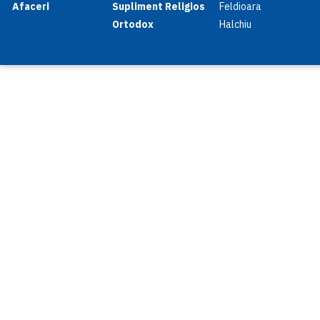
Afaceri
Supliment Religios
Feldioara
Ortodox
Halchiu