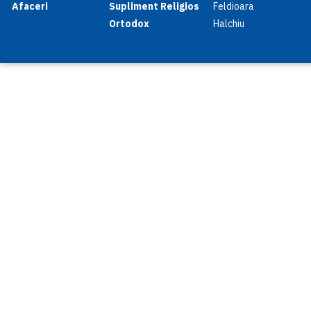
Afaceri
Supliment Religios
Feldioara
Ortodox
Halchiu