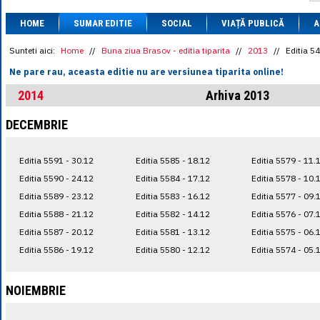
1 BRL
= 0.7714 
HOME
SUMAR EDITIE
SOCIAL
VIAȚĂ PUBLICĂ
1 CAD
= 3.1559 
A
1 CHF
= 5.2813 
1 CNY
= 0.6015 
Sunteti aici:
Home
//
Buna ziua Brasov - editia tiparita
//
2013
//
Editia 5
1 CZK
= 0.1993 
Ne pare rau, aceasta editie nu are versiunea tiparita online!
1 DKK
= 0.6668 
1 EGP
= 0.0860 
2014
Arhiva 2013
1 HUF
= 1.2223 
1 INR
= 0.0513 
DECEMBRIE
1 JPY
= 3.0556 
1 KRW
= 0.3047 
1 MDL
= 0.2538 
Editia 5591 - 30.12
Editia 5585 - 18.12
Editia 5579 - 11.
1 MXN
= 0.2227 
1 NOK
= 0.4191 
Editia 5590 - 24.12
Editia 5584 - 17.12
Editia 5578 - 10.
1 NZD
= 2.6097 
Editia 5589 - 23.12
Editia 5583 - 16.12
Editia 5577 - 09.
1 PLN
= 1.1646 
Editia 5588 - 21.12
Editia 5582 - 14.12
Editia 5576 - 07.
1 RSD
= 0.0425 
1 RUB
= 0.0530 
Editia 5587 - 20.12
Editia 5581 - 13.12
Editia 5575 - 06.
1 SEK
= 0.4526 
Editia 5586 - 19.12
Editia 5580 - 12.12
Editia 5574 - 05.
1 TRY
= 0.1141 
1 UAH
= 0.1048 
1 XDR
= 5.9383 
NOIEMBRIE
1 ZAR
= 0.2318 