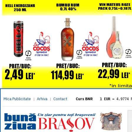
Mica Publicitate
Arhiva
Contact
|
|
Curs BNR
1 EUR
= 4.9774 
1 USD
= 4.3833 
1 GBP
= 5.8304 
1 XAU
= 464.461
1 AED
= 1.1933 
1 AUD
= 2.7957 
1 BGN
= 2.5449 