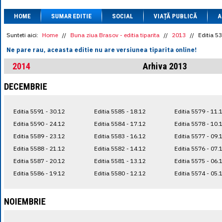
1 BRL
= 0.7714 
HOME
SUMAR EDITIE
SOCIAL
VIAȚĂ PUBLICĂ
1 CAD
= 3.1559 
A
1 CHF
= 5.2813 
1 CNY
= 0.6015 
Sunteti aici:
Home
//
Buna ziua Brasov - editia tiparita
//
2013
//
Editia 5
1 CZK
= 0.1993 
Ne pare rau, aceasta editie nu are versiunea tiparita online!
1 DKK
= 0.6668 
1 EGP
= 0.0860 
2014
Arhiva 2013
1 HUF
= 1.2223 
1 INR
= 0.0513 
DECEMBRIE
1 JPY
= 3.0556 
1 KRW
= 0.3047 
1 MDL
= 0.2538 
Editia 5591 - 30.12
Editia 5585 - 18.12
Editia 5579 - 11.
1 MXN
= 0.2227 
1 NOK
= 0.4191 
Editia 5590 - 24.12
Editia 5584 - 17.12
Editia 5578 - 10.
1 NZD
= 2.6097 
Editia 5589 - 23.12
Editia 5583 - 16.12
Editia 5577 - 09.
1 PLN
= 1.1646 
Editia 5588 - 21.12
Editia 5582 - 14.12
Editia 5576 - 07.
1 RSD
= 0.0425 
1 RUB
= 0.0530 
Editia 5587 - 20.12
Editia 5581 - 13.12
Editia 5575 - 06.
1 SEK
= 0.4526 
Editia 5586 - 19.12
Editia 5580 - 12.12
Editia 5574 - 05.
1 TRY
= 0.1141 
1 UAH
= 0.1048 
1 XDR
= 5.9383 
NOIEMBRIE
1 ZAR
= 0.2318 