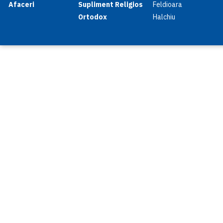
Afaceri
Supliment Religios
Feldioara
Ortodox
Halchiu