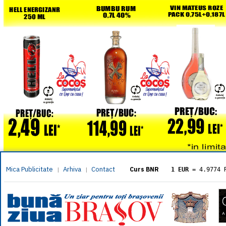
Mica Publicitate
Arhiva
Contact
|
|
Curs BNR
1 EUR
= 4.9774 
1 USD
= 4.3833 
1 GBP
= 5.8304 
1 XAU
= 464.461
1 AED
= 1.1933 
1 AUD
= 2.7957 
1 BGN
= 2.5449 