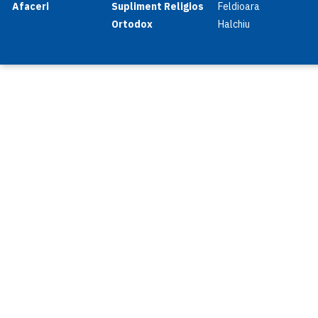
Afaceri
Supliment Religios
Feldioara
Ortodox
Halchiu