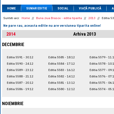
1 BRL
= 0.7714 
HOME
SUMAR EDITIE
SOCIAL
VIAȚĂ PUBLICĂ
1 CAD
= 3.1559 
A
1 CHF
= 5.2813 
1 CNY
= 0.6015 
Sunteti aici:
Home
//
Buna ziua Brasov - editia tiparita
//
2013
//
Editia 5
1 CZK
= 0.1993 
Ne pare rau, aceasta editie nu are versiunea tiparita online!
1 DKK
= 0.6668 
1 EGP
= 0.0860 
2014
Arhiva 2013
1 HUF
= 1.2223 
1 INR
= 0.0513 
DECEMBRIE
1 JPY
= 3.0556 
1 KRW
= 0.3047 
1 MDL
= 0.2538 
Editia 5591 - 30.12
Editia 5585 - 18.12
Editia 5579 - 11.
1 MXN
= 0.2227 
1 NOK
= 0.4191 
Editia 5590 - 24.12
Editia 5584 - 17.12
Editia 5578 - 10.
1 NZD
= 2.6097 
Editia 5589 - 23.12
Editia 5583 - 16.12
Editia 5577 - 09.
1 PLN
= 1.1646 
Editia 5588 - 21.12
Editia 5582 - 14.12
Editia 5576 - 07.
1 RSD
= 0.0425 
1 RUB
= 0.0530 
Editia 5587 - 20.12
Editia 5581 - 13.12
Editia 5575 - 06.
1 SEK
= 0.4526 
Editia 5586 - 19.12
Editia 5580 - 12.12
Editia 5574 - 05.
1 TRY
= 0.1141 
1 UAH
= 0.1048 
1 XDR
= 5.9383 
NOIEMBRIE
1 ZAR
= 0.2318 