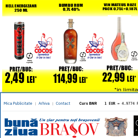
Mica Publicitate
Arhiva
Contact
|
|
Curs BNR
1 EUR
= 4.9774 
1 USD
= 4.3833 
1 GBP
= 5.8304 
1 XAU
= 464.461
1 AED
= 1.1933 
1 AUD
= 2.7957 
1 BGN
= 2.5449 