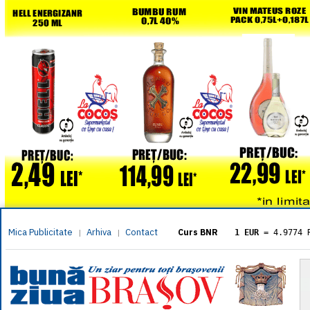
Mica Publicitate
Arhiva
Contact
|
|
Curs BNR
1 EUR
= 4.9774 
1 USD
= 4.3833 
1 GBP
= 5.8304 
1 XAU
= 464.461
1 AED
= 1.1933 
1 AUD
= 2.7957 
1 BGN
= 2.5449 