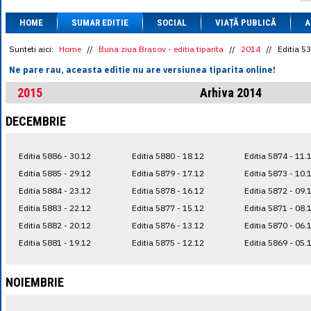
1 BRL
= 0.7714 
HOME
SUMAR EDITIE
SOCIAL
VIAȚĂ PUBLICĂ
1 CAD
= 3.1559 
A
1 CHF
= 5.2813 
1 CNY
= 0.6015 
Sunteti aici:
Home
//
Buna ziua Brasov - editia tiparita
//
2014
//
Editia 5
1 CZK
= 0.1993 
Ne pare rau, aceasta editie nu are versiunea tiparita online!
1 DKK
= 0.6668 
1 EGP
= 0.0860 
2015
Arhiva 2014
1 HUF
= 1.2223 
1 INR
= 0.0513 
DECEMBRIE
1 JPY
= 3.0556 
1 KRW
= 0.3047 
1 MDL
= 0.2538 
Editia 5886 - 30.12
Editia 5880 - 18.12
Editia 5874 - 11.
1 MXN
= 0.2227 
1 NOK
= 0.4191 
Editia 5885 - 29.12
Editia 5879 - 17.12
Editia 5873 - 10.
1 NZD
= 2.6097 
Editia 5884 - 23.12
Editia 5878 - 16.12
Editia 5872 - 09.
1 PLN
= 1.1646 
Editia 5883 - 22.12
Editia 5877 - 15.12
Editia 5871 - 08.
1 RSD
= 0.0425 
1 RUB
= 0.0530 
Editia 5882 - 20.12
Editia 5876 - 13.12
Editia 5870 - 06.
1 SEK
= 0.4526 
Editia 5881 - 19.12
Editia 5875 - 12.12
Editia 5869 - 05.
1 TRY
= 0.1141 
1 UAH
= 0.1048 
1 XDR
= 5.9383 
NOIEMBRIE
1 ZAR
= 0.2318 