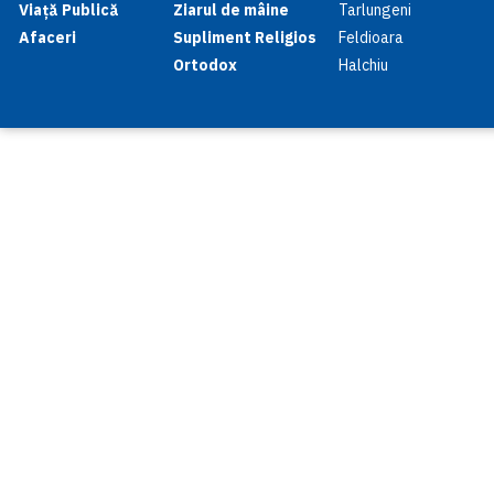
Viață Publică
Ziarul de mâine
Tarlungeni
Afaceri
Supliment Religios
Feldioara
Ortodox
Halchiu