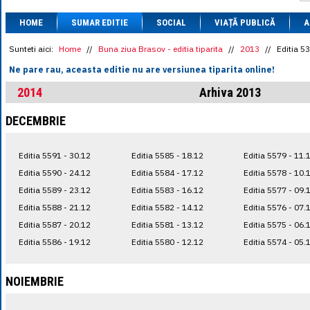
1 BRL
= 0.7714 
HOME
SUMAR EDITIE
SOCIAL
VIAȚĂ PUBLICĂ
1 CAD
= 3.1559 
A
1 CHF
= 5.2813 
1 CNY
= 0.6015 
Sunteti aici:
Home
//
Buna ziua Brasov - editia tiparita
//
2013
//
Editia 5
1 CZK
= 0.1993 
Ne pare rau, aceasta editie nu are versiunea tiparita online!
1 DKK
= 0.6668 
1 EGP
= 0.0860 
2014
Arhiva 2013
1 HUF
= 1.2223 
1 INR
= 0.0513 
DECEMBRIE
1 JPY
= 3.0556 
1 KRW
= 0.3047 
1 MDL
= 0.2538 
Editia 5591 - 30.12
Editia 5585 - 18.12
Editia 5579 - 11.
1 MXN
= 0.2227 
1 NOK
= 0.4191 
Editia 5590 - 24.12
Editia 5584 - 17.12
Editia 5578 - 10.
1 NZD
= 2.6097 
Editia 5589 - 23.12
Editia 5583 - 16.12
Editia 5577 - 09.
1 PLN
= 1.1646 
Editia 5588 - 21.12
Editia 5582 - 14.12
Editia 5576 - 07.
1 RSD
= 0.0425 
1 RUB
= 0.0530 
Editia 5587 - 20.12
Editia 5581 - 13.12
Editia 5575 - 06.
1 SEK
= 0.4526 
Editia 5586 - 19.12
Editia 5580 - 12.12
Editia 5574 - 05.
1 TRY
= 0.1141 
1 UAH
= 0.1048 
1 XDR
= 5.9383 
NOIEMBRIE
1 ZAR
= 0.2318 