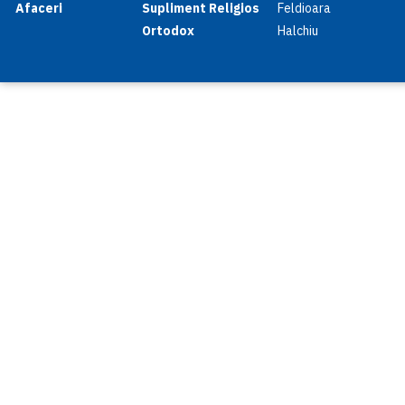
Afaceri
Supliment Religios
Feldioara
Ortodox
Halchiu