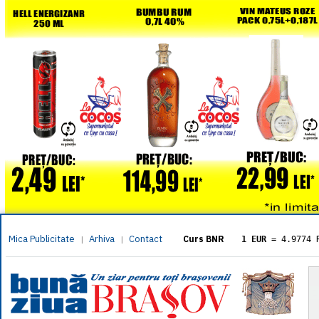
Mica Publicitate
Arhiva
Contact
|
|
Curs BNR
1 EUR
= 4.9774 
1 USD
= 4.3833 
1 GBP
= 5.8304 
1 XAU
= 464.461
1 AED
= 1.1933 
1 AUD
= 2.7957 
1 BGN
= 2.5449 