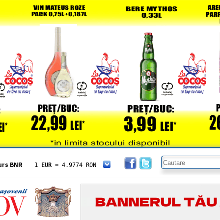
urs BNR
1 EUR
= 4.9774 RON
1 USD
= 4.3833 RON
1 GBP
= 5.8304 RON
1 XAU
= 464.4611 RON
1 AED
= 1.1933 RON
1 AUD
= 2.7957 RON
1 BGN
= 2.5449 RON