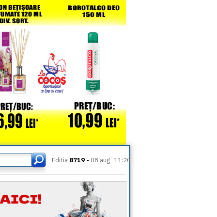
Editia
8719 -
08 aug
11:20