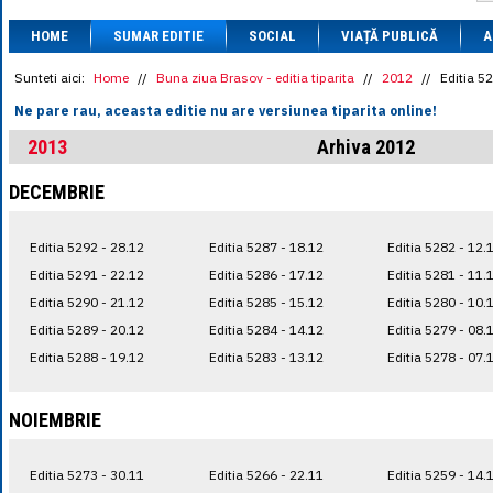
1 BRL
= 0.7714 
HOME
SUMAR EDITIE
SOCIAL
VIAȚĂ PUBLICĂ
1 CAD
= 3.1559 
A
1 CHF
= 5.2813 
1 CNY
= 0.6015 
Sunteti aici:
Home
//
Buna ziua Brasov - editia tiparita
//
2012
//
Editia 5
1 CZK
= 0.1993 
Ne pare rau, aceasta editie nu are versiunea tiparita online!
1 DKK
= 0.6668 
1 EGP
= 0.0860 
2013
Arhiva 2012
1 HUF
= 1.2223 
1 INR
= 0.0513 
DECEMBRIE
1 JPY
= 3.0556 
1 KRW
= 0.3047 
1 MDL
= 0.2538 
Editia 5292 - 28.12
Editia 5287 - 18.12
Editia 5282 - 12.
1 MXN
= 0.2227 
1 NOK
= 0.4191 
Editia 5291 - 22.12
Editia 5286 - 17.12
Editia 5281 - 11.
1 NZD
= 2.6097 
Editia 5290 - 21.12
Editia 5285 - 15.12
Editia 5280 - 10.
1 PLN
= 1.1646 
Editia 5289 - 20.12
Editia 5284 - 14.12
Editia 5279 - 08.
1 RSD
= 0.0425 
1 RUB
= 0.0530 
Editia 5288 - 19.12
Editia 5283 - 13.12
Editia 5278 - 07.
1 SEK
= 0.4526 
1 TRY
= 0.1141 
1 UAH
= 0.1048 
NOIEMBRIE
1 XDR
= 5.9383 
1 ZAR
= 0.2318 
Editia 5273 - 30.11
Editia 5266 - 22.11
Editia 5259 - 14.