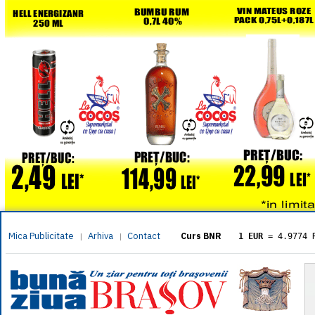
Mica Publicitate
Arhiva
Contact
|
|
Curs BNR
1 EUR
= 4.9774 
1 USD
= 4.3833 
1 GBP
= 5.8304 
1 XAU
= 464.461
1 AED
= 1.1933 
1 AUD
= 2.7957 
1 BGN
= 2.5449 