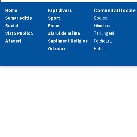
Comunitati locale
Home
Fapt divers
Sumar editie
Sport
Codlea
Social
Focus
Ghimbav
Viață Publică
Ziarul de mâine
Tarlungeni
Afaceri
Supliment Religios
Feldioara
Ortodox
Halchiu