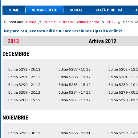
1 BRL
= 0.7714 
HOME
SUMAR EDITIE
SOCIAL
VIAȚĂ PUBLICĂ
1 CAD
= 3.1559 
A
1 CHF
= 5.2813 
1 CNY
= 0.6015 
Sunteti aici:
Home
//
Buna ziua Brasov - editia tiparita
//
2012
//
Editia 5
1 CZK
= 0.1993 
Ne pare rau, aceasta editie nu are versiunea tiparita online!
1 DKK
= 0.6668 
1 EGP
= 0.0860 
2013
Arhiva 2012
1 HUF
= 1.2223 
1 INR
= 0.0513 
DECEMBRIE
1 JPY
= 3.0556 
1 KRW
= 0.3047 
1 MDL
= 0.2538 
Editia 5292 - 28.12
Editia 5287 - 18.12
Editia 5282 - 12.
1 MXN
= 0.2227 
1 NOK
= 0.4191 
Editia 5291 - 22.12
Editia 5286 - 17.12
Editia 5281 - 11.
1 NZD
= 2.6097 
Editia 5290 - 21.12
Editia 5285 - 15.12
Editia 5280 - 10.
1 PLN
= 1.1646 
Editia 5289 - 20.12
Editia 5284 - 14.12
Editia 5279 - 08.
1 RSD
= 0.0425 
1 RUB
= 0.0530 
Editia 5288 - 19.12
Editia 5283 - 13.12
Editia 5278 - 07.
1 SEK
= 0.4526 
1 TRY
= 0.1141 
1 UAH
= 0.1048 
NOIEMBRIE
1 XDR
= 5.9383 
1 ZAR
= 0.2318 
Editia 5273 - 30.11
Editia 5266 - 22.11
Editia 5259 - 14.