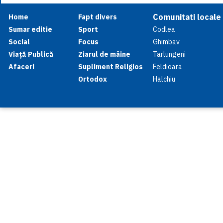
Comunitati locale
Home
Fapt divers
Sumar editie
Sport
Codlea
Social
Focus
Ghimbav
Viață Publică
Ziarul de mâine
Tarlungeni
Afaceri
Supliment Religios
Feldioara
Ortodox
Halchiu