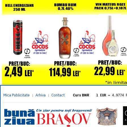
Mica Publicitate
Arhiva
Contact
|
|
Curs BNR
1 EUR
= 4.9774 
1 USD
= 4.3833 
1 GBP
= 5.8304 
1 XAU
= 464.461
1 AED
= 1.1933 
1 AUD
= 2.7957 
1 BGN
= 2.5449 