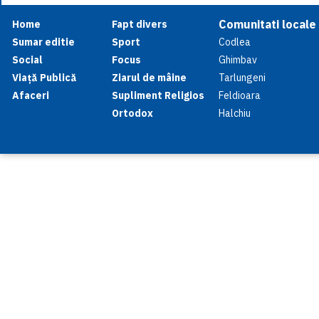
Comunitati locale
Home
Fapt divers
Sumar editie
Sport
Codlea
Social
Focus
Ghimbav
Viață Publică
Ziarul de mâine
Tarlungeni
Afaceri
Supliment Religios
Feldioara
Ortodox
Halchiu