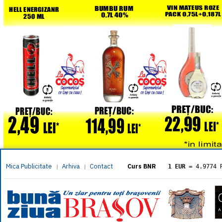
Mica Publicitate
Arhiva
Contact
|
|
Curs BNR
1 EUR
= 4.9774 
1 USD
= 4.3833 
1 GBP
= 5.8304 
1 XAU
= 464.461
1 AED
= 1.1933 
1 AUD
= 2.7957 
1 BGN
= 2.5449 