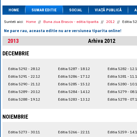
1 BRL
= 0.7714 
HOME
SUMAR EDITIE
SOCIAL
VIAȚĂ PUBLICĂ
1 CAD
= 3.1559 
A
1 CHF
= 5.2813 
1 CNY
= 0.6015 
Sunteti aici:
Home
//
Buna ziua Brasov - editia tiparita
//
2012
//
Editia 5
1 CZK
= 0.1993 
Ne pare rau, aceasta editie nu are versiunea tiparita online!
1 DKK
= 0.6668 
1 EGP
= 0.0860 
2013
Arhiva 2012
1 HUF
= 1.2223 
1 INR
= 0.0513 
DECEMBRIE
1 JPY
= 3.0556 
1 KRW
= 0.3047 
1 MDL
= 0.2538 
Editia 5292 - 28.12
Editia 5287 - 18.12
Editia 5282 - 12.
1 MXN
= 0.2227 
1 NOK
= 0.4191 
Editia 5291 - 22.12
Editia 5286 - 17.12
Editia 5281 - 11.
1 NZD
= 2.6097 
Editia 5290 - 21.12
Editia 5285 - 15.12
Editia 5280 - 10.
1 PLN
= 1.1646 
Editia 5289 - 20.12
Editia 5284 - 14.12
Editia 5279 - 08.
1 RSD
= 0.0425 
1 RUB
= 0.0530 
Editia 5288 - 19.12
Editia 5283 - 13.12
Editia 5278 - 07.
1 SEK
= 0.4526 
1 TRY
= 0.1141 
1 UAH
= 0.1048 
NOIEMBRIE
1 XDR
= 5.9383 
1 ZAR
= 0.2318 
Editia 5273 - 30.11
Editia 5266 - 22.11
Editia 5259 - 14.