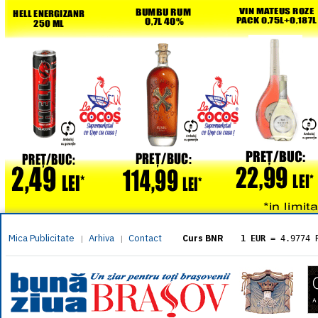
Mica Publicitate
Arhiva
Contact
|
|
Curs BNR
1 EUR
= 4.9774 
1 USD
= 4.3833 
1 GBP
= 5.8304 
1 XAU
= 464.461
1 AED
= 1.1933 
1 AUD
= 2.7957 
1 BGN
= 2.5449 