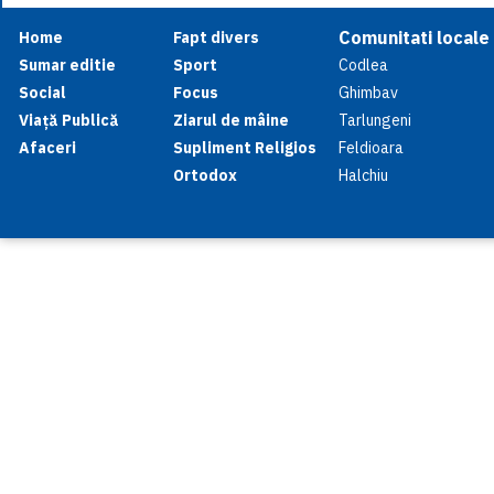
Comunitati locale
Home
Fapt divers
Sumar editie
Sport
Codlea
Social
Focus
Ghimbav
Viață Publică
Ziarul de mâine
Tarlungeni
Afaceri
Supliment Religios
Feldioara
Ortodox
Halchiu