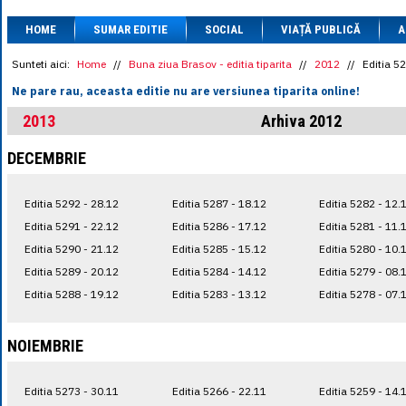
1 BRL
= 0.7714 
HOME
SUMAR EDITIE
SOCIAL
VIAȚĂ PUBLICĂ
1 CAD
= 3.1559 
A
1 CHF
= 5.2813 
1 CNY
= 0.6015 
Sunteti aici:
Home
//
Buna ziua Brasov - editia tiparita
//
2012
//
Editia 5
1 CZK
= 0.1993 
Ne pare rau, aceasta editie nu are versiunea tiparita online!
1 DKK
= 0.6668 
1 EGP
= 0.0860 
2013
Arhiva 2012
1 HUF
= 1.2223 
1 INR
= 0.0513 
DECEMBRIE
1 JPY
= 3.0556 
1 KRW
= 0.3047 
1 MDL
= 0.2538 
Editia 5292 - 28.12
Editia 5287 - 18.12
Editia 5282 - 12.
1 MXN
= 0.2227 
1 NOK
= 0.4191 
Editia 5291 - 22.12
Editia 5286 - 17.12
Editia 5281 - 11.
1 NZD
= 2.6097 
Editia 5290 - 21.12
Editia 5285 - 15.12
Editia 5280 - 10.
1 PLN
= 1.1646 
Editia 5289 - 20.12
Editia 5284 - 14.12
Editia 5279 - 08.
1 RSD
= 0.0425 
1 RUB
= 0.0530 
Editia 5288 - 19.12
Editia 5283 - 13.12
Editia 5278 - 07.
1 SEK
= 0.4526 
1 TRY
= 0.1141 
1 UAH
= 0.1048 
NOIEMBRIE
1 XDR
= 5.9383 
1 ZAR
= 0.2318 
Editia 5273 - 30.11
Editia 5266 - 22.11
Editia 5259 - 14.