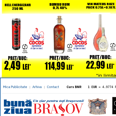
Mica Publicitate
Arhiva
Contact
|
|
Curs BNR
1 EUR
= 4.9774 
1 USD
= 4.3833 
1 GBP
= 5.8304 
1 XAU
= 464.461
1 AED
= 1.1933 
1 AUD
= 2.7957 
1 BGN
= 2.5449 