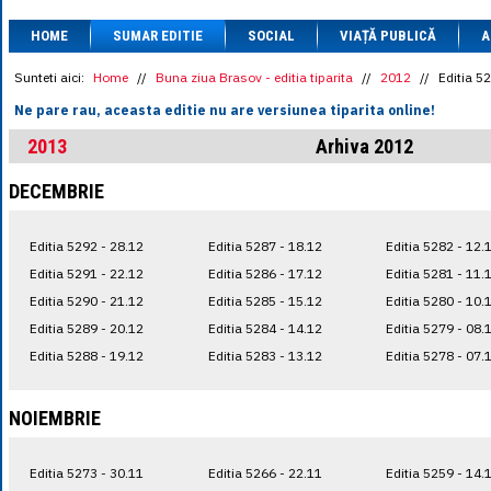
1 BRL
= 0.7714 
HOME
SUMAR EDITIE
SOCIAL
VIAȚĂ PUBLICĂ
1 CAD
= 3.1559 
A
1 CHF
= 5.2813 
1 CNY
= 0.6015 
Sunteti aici:
Home
//
Buna ziua Brasov - editia tiparita
//
2012
//
Editia 5
1 CZK
= 0.1993 
Ne pare rau, aceasta editie nu are versiunea tiparita online!
1 DKK
= 0.6668 
1 EGP
= 0.0860 
2013
Arhiva 2012
1 HUF
= 1.2223 
1 INR
= 0.0513 
DECEMBRIE
1 JPY
= 3.0556 
1 KRW
= 0.3047 
1 MDL
= 0.2538 
Editia 5292 - 28.12
Editia 5287 - 18.12
Editia 5282 - 12.
1 MXN
= 0.2227 
1 NOK
= 0.4191 
Editia 5291 - 22.12
Editia 5286 - 17.12
Editia 5281 - 11.
1 NZD
= 2.6097 
Editia 5290 - 21.12
Editia 5285 - 15.12
Editia 5280 - 10.
1 PLN
= 1.1646 
Editia 5289 - 20.12
Editia 5284 - 14.12
Editia 5279 - 08.
1 RSD
= 0.0425 
1 RUB
= 0.0530 
Editia 5288 - 19.12
Editia 5283 - 13.12
Editia 5278 - 07.
1 SEK
= 0.4526 
1 TRY
= 0.1141 
1 UAH
= 0.1048 
NOIEMBRIE
1 XDR
= 5.9383 
1 ZAR
= 0.2318 
Editia 5273 - 30.11
Editia 5266 - 22.11
Editia 5259 - 14.