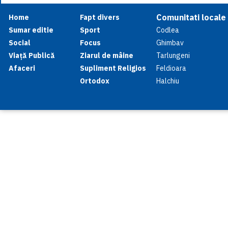
Comunitati locale
Home
Fapt divers
Sumar editie
Sport
Codlea
Social
Focus
Ghimbav
Viață Publică
Ziarul de mâine
Tarlungeni
Afaceri
Supliment Religios
Feldioara
Ortodox
Halchiu