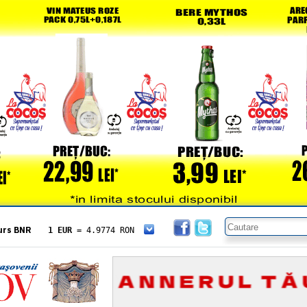
urs BNR
1 EUR
= 4.9774 RON
1 USD
= 4.3833 RON
1 GBP
= 5.8304 RON
1 XAU
= 464.4611 RON
1 AED
= 1.1933 RON
1 AUD
= 2.7957 RON
1 BGN
= 2.5449 RON