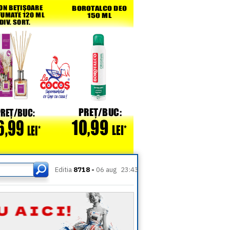
Editia
8718 -
06 aug
23:43