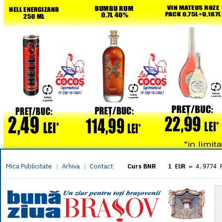
Mica Publicitate
Arhiva
Contact
|
|
Curs BNR
1 EUR
= 4.9774 
1 USD
= 4.3833 
1 GBP
= 5.8304 
1 XAU
= 464.461
1 AED
= 1.1933 
1 AUD
= 2.7957 
1 BGN
= 2.5449 