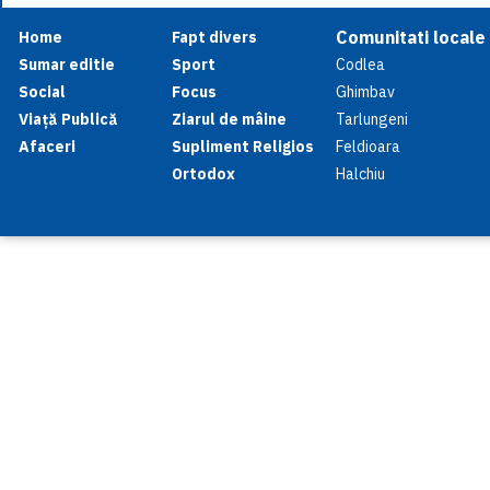
Comunitati locale
Home
Fapt divers
Sumar editie
Sport
Codlea
Social
Focus
Ghimbav
Viață Publică
Ziarul de mâine
Tarlungeni
Afaceri
Supliment Religios
Feldioara
Ortodox
Halchiu