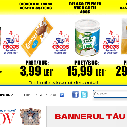
urs BNR
1 EUR
= 4.9774 RON
1 USD
= 4.3833 RON
1 GBP
= 5.8304 RON
1 XAU
= 464.4611 RON
1 AED
= 1.1933 RON
1 AUD
= 2.7957 RON
1 BGN
= 2.5449 RON