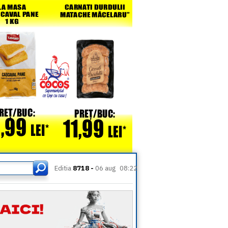
Editia
8718 -
06 aug
08:22