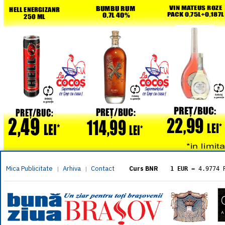
Mica Publicitate
Arhiva
Contact
|
|
Curs BNR
1 EUR
= 4.9774 
1 USD
= 4.3833 
1 GBP
= 5.8304 
1 XAU
= 464.461
1 AED
= 1.1933 
1 AUD
= 2.7957 
1 BGN
= 2.5449 