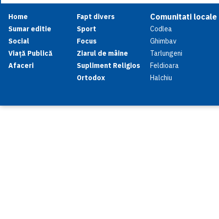
Comunitati locale
Home
Fapt divers
Sumar editie
Sport
Codlea
Social
Focus
Ghimbav
Viață Publică
Ziarul de mâine
Tarlungeni
Afaceri
Supliment Religios
Feldioara
Ortodox
Halchiu