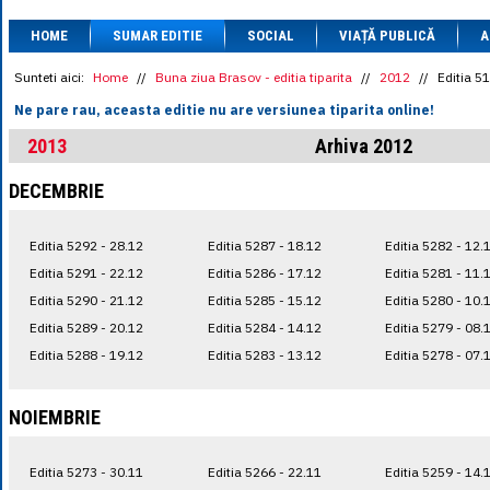
1 BRL
= 0.7714 
HOME
SUMAR EDITIE
SOCIAL
VIAȚĂ PUBLICĂ
1 CAD
= 3.1559 
A
1 CHF
= 5.2813 
1 CNY
= 0.6015 
Sunteti aici:
Home
//
Buna ziua Brasov - editia tiparita
//
2012
//
Editia 5
1 CZK
= 0.1993 
Ne pare rau, aceasta editie nu are versiunea tiparita online!
1 DKK
= 0.6668 
1 EGP
= 0.0860 
2013
Arhiva 2012
1 HUF
= 1.2223 
1 INR
= 0.0513 
DECEMBRIE
1 JPY
= 3.0556 
1 KRW
= 0.3047 
1 MDL
= 0.2538 
Editia 5292 - 28.12
Editia 5287 - 18.12
Editia 5282 - 12.
1 MXN
= 0.2227 
1 NOK
= 0.4191 
Editia 5291 - 22.12
Editia 5286 - 17.12
Editia 5281 - 11.
1 NZD
= 2.6097 
Editia 5290 - 21.12
Editia 5285 - 15.12
Editia 5280 - 10.
1 PLN
= 1.1646 
Editia 5289 - 20.12
Editia 5284 - 14.12
Editia 5279 - 08.
1 RSD
= 0.0425 
1 RUB
= 0.0530 
Editia 5288 - 19.12
Editia 5283 - 13.12
Editia 5278 - 07.
1 SEK
= 0.4526 
1 TRY
= 0.1141 
1 UAH
= 0.1048 
NOIEMBRIE
1 XDR
= 5.9383 
1 ZAR
= 0.2318 
Editia 5273 - 30.11
Editia 5266 - 22.11
Editia 5259 - 14.