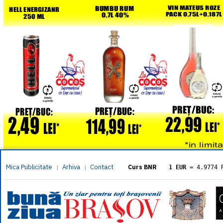
Mica Publicitate
Arhiva
Contact
|
|
Curs BNR
1 EUR
= 4.9774 
1 USD
= 4.3833 
1 GBP
= 5.8304 
1 XAU
= 464.461
1 AED
= 1.1933 
1 AUD
= 2.7957 
1 BGN
= 2.5449 