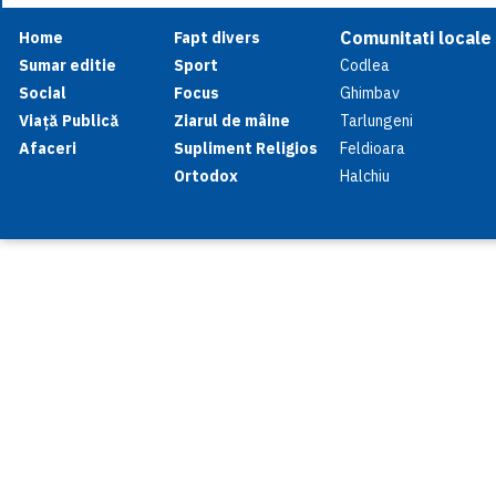
Comunitati locale
Home
Fapt divers
Sumar editie
Sport
Codlea
Social
Focus
Ghimbav
Viață Publică
Ziarul de mâine
Tarlungeni
Afaceri
Supliment Religios
Feldioara
Ortodox
Halchiu