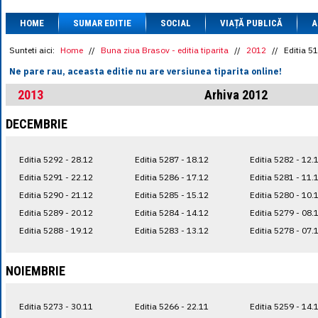
1 BRL
= 0.7714 
HOME
SUMAR EDITIE
SOCIAL
VIAȚĂ PUBLICĂ
1 CAD
= 3.1559 
A
1 CHF
= 5.2813 
1 CNY
= 0.6015 
Sunteti aici:
Home
//
Buna ziua Brasov - editia tiparita
//
2012
//
Editia 5
1 CZK
= 0.1993 
Ne pare rau, aceasta editie nu are versiunea tiparita online!
1 DKK
= 0.6668 
1 EGP
= 0.0860 
2013
Arhiva 2012
1 HUF
= 1.2223 
1 INR
= 0.0513 
DECEMBRIE
1 JPY
= 3.0556 
1 KRW
= 0.3047 
1 MDL
= 0.2538 
Editia 5292 - 28.12
Editia 5287 - 18.12
Editia 5282 - 12.
1 MXN
= 0.2227 
1 NOK
= 0.4191 
Editia 5291 - 22.12
Editia 5286 - 17.12
Editia 5281 - 11.
1 NZD
= 2.6097 
Editia 5290 - 21.12
Editia 5285 - 15.12
Editia 5280 - 10.
1 PLN
= 1.1646 
Editia 5289 - 20.12
Editia 5284 - 14.12
Editia 5279 - 08.
1 RSD
= 0.0425 
1 RUB
= 0.0530 
Editia 5288 - 19.12
Editia 5283 - 13.12
Editia 5278 - 07.
1 SEK
= 0.4526 
1 TRY
= 0.1141 
1 UAH
= 0.1048 
NOIEMBRIE
1 XDR
= 5.9383 
1 ZAR
= 0.2318 
Editia 5273 - 30.11
Editia 5266 - 22.11
Editia 5259 - 14.