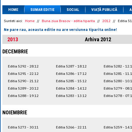
1 BRL
= 0.7714 
HOME
SUMAR EDITIE
SOCIAL
VIAȚĂ PUBLICĂ
1 CAD
= 3.1559 
A
1 CHF
= 5.2813 
1 CNY
= 0.6015 
Sunteti aici:
Home
//
Buna ziua Brasov - editia tiparita
//
2012
//
Editia 5
1 CZK
= 0.1993 
Ne pare rau, aceasta editie nu are versiunea tiparita online!
1 DKK
= 0.6668 
1 EGP
= 0.0860 
2013
Arhiva 2012
1 HUF
= 1.2223 
1 INR
= 0.0513 
DECEMBRIE
1 JPY
= 3.0556 
1 KRW
= 0.3047 
1 MDL
= 0.2538 
Editia 5292 - 28.12
Editia 5287 - 18.12
Editia 5282 - 12.
1 MXN
= 0.2227 
1 NOK
= 0.4191 
Editia 5291 - 22.12
Editia 5286 - 17.12
Editia 5281 - 11.
1 NZD
= 2.6097 
Editia 5290 - 21.12
Editia 5285 - 15.12
Editia 5280 - 10.
1 PLN
= 1.1646 
Editia 5289 - 20.12
Editia 5284 - 14.12
Editia 5279 - 08.
1 RSD
= 0.0425 
1 RUB
= 0.0530 
Editia 5288 - 19.12
Editia 5283 - 13.12
Editia 5278 - 07.
1 SEK
= 0.4526 
1 TRY
= 0.1141 
1 UAH
= 0.1048 
NOIEMBRIE
1 XDR
= 5.9383 
1 ZAR
= 0.2318 
Editia 5273 - 30.11
Editia 5266 - 22.11
Editia 5259 - 14.