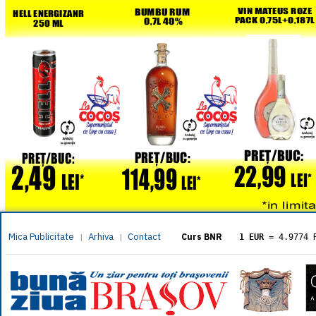
Mica Publicitate
Arhiva
Contact
|
|
Curs BNR
1 EUR
= 4.9774 
1 USD
= 4.3833 
1 GBP
= 5.8304 
1 XAU
= 464.461
1 AED
= 1.1933 
1 AUD
= 2.7957 
1 BGN
= 2.5449 