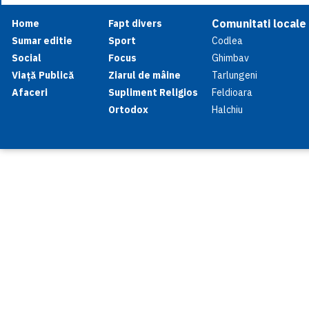
Comunitati locale
Home
Fapt divers
Sumar editie
Sport
Codlea
Social
Focus
Ghimbav
Viață Publică
Ziarul de mâine
Tarlungeni
Afaceri
Supliment Religios
Feldioara
Ortodox
Halchiu