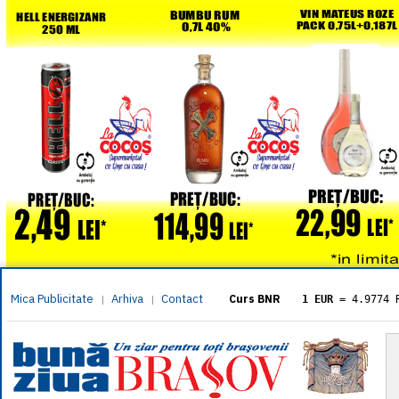
Mica Publicitate
Arhiva
Contact
|
|
Curs BNR
1 EUR
= 4.9774 
1 USD
= 4.3833 
1 GBP
= 5.8304 
1 XAU
= 464.461
1 AED
= 1.1933 
1 AUD
= 2.7957 
1 BGN
= 2.5449 