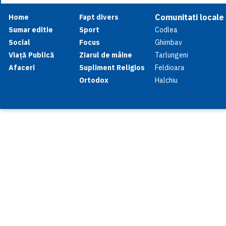
Comunitati locale
Home
Fapt divers
Sumar editie
Sport
Codlea
Social
Focus
Ghimbav
Viață Publică
Ziarul de mâine
Tarlungeni
Afaceri
Supliment Religios
Feldioara
Ortodox
Halchiu