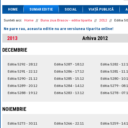
1 BRL
= 0.7714 
HOME
SUMAR EDITIE
SOCIAL
VIAȚĂ PUBLICĂ
1 CAD
= 3.1559 
A
1 CHF
= 5.2813 
1 CNY
= 0.6015 
Sunteti aici:
Home
//
Buna ziua Brasov - editia tiparita
//
2012
//
Editia 5
1 CZK
= 0.1993 
Ne pare rau, aceasta editie nu are versiunea tiparita online!
1 DKK
= 0.6668 
1 EGP
= 0.0860 
2013
Arhiva 2012
1 HUF
= 1.2223 
1 INR
= 0.0513 
DECEMBRIE
1 JPY
= 3.0556 
1 KRW
= 0.3047 
1 MDL
= 0.2538 
Editia 5292 - 28.12
Editia 5287 - 18.12
Editia 5282 - 12.
1 MXN
= 0.2227 
1 NOK
= 0.4191 
Editia 5291 - 22.12
Editia 5286 - 17.12
Editia 5281 - 11.
1 NZD
= 2.6097 
Editia 5290 - 21.12
Editia 5285 - 15.12
Editia 5280 - 10.
1 PLN
= 1.1646 
Editia 5289 - 20.12
Editia 5284 - 14.12
Editia 5279 - 08.
1 RSD
= 0.0425 
1 RUB
= 0.0530 
Editia 5288 - 19.12
Editia 5283 - 13.12
Editia 5278 - 07.
1 SEK
= 0.4526 
1 TRY
= 0.1141 
1 UAH
= 0.1048 
NOIEMBRIE
1 XDR
= 5.9383 
1 ZAR
= 0.2318 
Editia 5273 - 30.11
Editia 5266 - 22.11
Editia 5259 - 14.