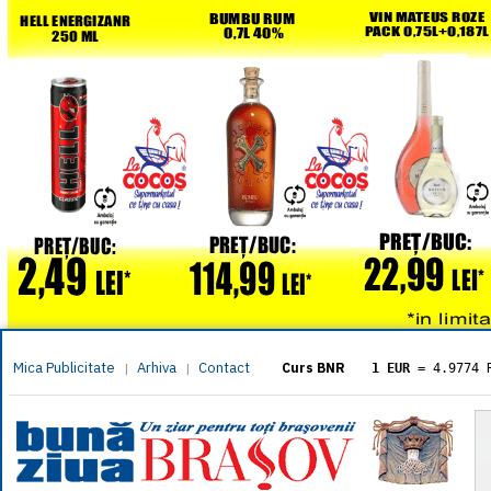
Mica Publicitate
Arhiva
Contact
|
|
Curs BNR
1 EUR
= 4.9774 
1 USD
= 4.3833 
1 GBP
= 5.8304 
1 XAU
= 464.461
1 AED
= 1.1933 
1 AUD
= 2.7957 
1 BGN
= 2.5449 