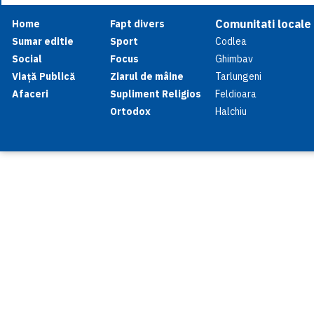
Comunitati locale
Home
Fapt divers
Sumar editie
Sport
Codlea
Social
Focus
Ghimbav
Viață Publică
Ziarul de mâine
Tarlungeni
Afaceri
Supliment Religios
Feldioara
Ortodox
Halchiu