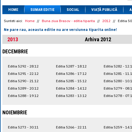
1 BRL
= 0.7714 
HOME
SUMAR EDITIE
SOCIAL
VIAȚĂ PUBLICĂ
1 CAD
= 3.1559 
A
1 CHF
= 5.2813 
1 CNY
= 0.6015 
Sunteti aici:
Home
//
Buna ziua Brasov - editia tiparita
//
2012
//
Editia 5
1 CZK
= 0.1993 
Ne pare rau, aceasta editie nu are versiunea tiparita online!
1 DKK
= 0.6668 
1 EGP
= 0.0860 
2013
Arhiva 2012
1 HUF
= 1.2223 
1 INR
= 0.0513 
DECEMBRIE
1 JPY
= 3.0556 
1 KRW
= 0.3047 
1 MDL
= 0.2538 
Editia 5292 - 28.12
Editia 5287 - 18.12
Editia 5282 - 12.
1 MXN
= 0.2227 
1 NOK
= 0.4191 
Editia 5291 - 22.12
Editia 5286 - 17.12
Editia 5281 - 11.
1 NZD
= 2.6097 
Editia 5290 - 21.12
Editia 5285 - 15.12
Editia 5280 - 10.
1 PLN
= 1.1646 
Editia 5289 - 20.12
Editia 5284 - 14.12
Editia 5279 - 08.
1 RSD
= 0.0425 
1 RUB
= 0.0530 
Editia 5288 - 19.12
Editia 5283 - 13.12
Editia 5278 - 07.
1 SEK
= 0.4526 
1 TRY
= 0.1141 
1 UAH
= 0.1048 
NOIEMBRIE
1 XDR
= 5.9383 
1 ZAR
= 0.2318 
Editia 5273 - 30.11
Editia 5266 - 22.11
Editia 5259 - 14.