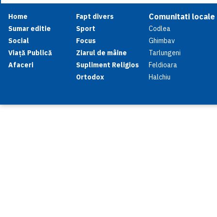
Comunitati locale
Home
Fapt divers
Sumar editie
Sport
Codlea
Social
Focus
Ghimbav
Viață Publică
Ziarul de mâine
Tarlungeni
Afaceri
Supliment Religios
Feldioara
Ortodox
Halchiu