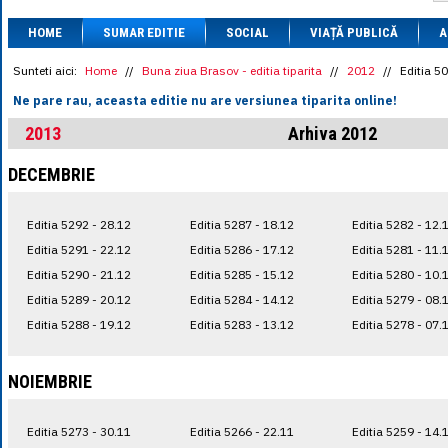
1 BRL
= 0.7714 
HOME
SUMAR EDITIE
SOCIAL
VIAȚĂ PUBLICĂ
1 CAD
= 3.1559 
A
1 CHF
= 5.2813 
1 CNY
= 0.6015 
Sunteti aici:
Home
//
Buna ziua Brasov - editia tiparita
//
2012
//
Editia 5
1 CZK
= 0.1993 
Ne pare rau, aceasta editie nu are versiunea tiparita online!
1 DKK
= 0.6668 
1 EGP
= 0.0860 
2013
Arhiva 2012
1 HUF
= 1.2223 
1 INR
= 0.0513 
DECEMBRIE
1 JPY
= 3.0556 
1 KRW
= 0.3047 
1 MDL
= 0.2538 
Editia 5292 - 28.12
Editia 5287 - 18.12
Editia 5282 - 12.
1 MXN
= 0.2227 
1 NOK
= 0.4191 
Editia 5291 - 22.12
Editia 5286 - 17.12
Editia 5281 - 11.
1 NZD
= 2.6097 
Editia 5290 - 21.12
Editia 5285 - 15.12
Editia 5280 - 10.
1 PLN
= 1.1646 
Editia 5289 - 20.12
Editia 5284 - 14.12
Editia 5279 - 08.
1 RSD
= 0.0425 
1 RUB
= 0.0530 
Editia 5288 - 19.12
Editia 5283 - 13.12
Editia 5278 - 07.
1 SEK
= 0.4526 
1 TRY
= 0.1141 
1 UAH
= 0.1048 
NOIEMBRIE
1 XDR
= 5.9383 
1 ZAR
= 0.2318 
Editia 5273 - 30.11
Editia 5266 - 22.11
Editia 5259 - 14.