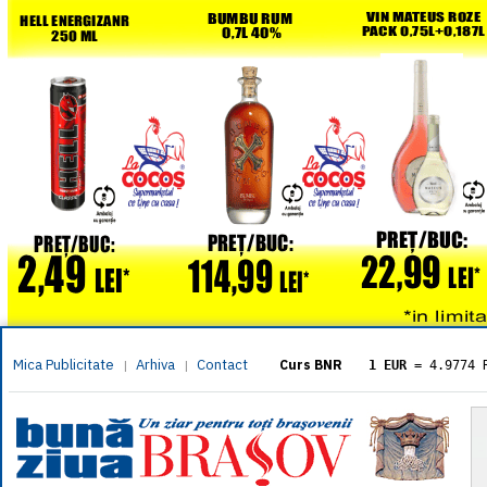
Mica Publicitate
Arhiva
Contact
|
|
Curs BNR
1 EUR
= 4.9774 
1 USD
= 4.3833 
1 GBP
= 5.8304 
1 XAU
= 464.461
1 AED
= 1.1933 
1 AUD
= 2.7957 
1 BGN
= 2.5449 