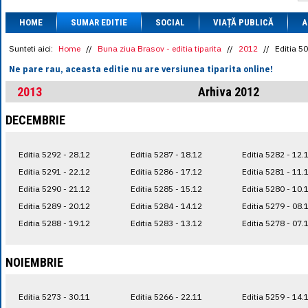
1 BRL
= 0.7714 
HOME
SUMAR EDITIE
SOCIAL
VIAȚĂ PUBLICĂ
1 CAD
= 3.1559 
A
1 CHF
= 5.2813 
1 CNY
= 0.6015 
Sunteti aici:
Home
//
Buna ziua Brasov - editia tiparita
//
2012
//
Editia 5
1 CZK
= 0.1993 
Ne pare rau, aceasta editie nu are versiunea tiparita online!
1 DKK
= 0.6668 
1 EGP
= 0.0860 
2013
Arhiva 2012
1 HUF
= 1.2223 
1 INR
= 0.0513 
DECEMBRIE
1 JPY
= 3.0556 
1 KRW
= 0.3047 
1 MDL
= 0.2538 
Editia 5292 - 28.12
Editia 5287 - 18.12
Editia 5282 - 12.
1 MXN
= 0.2227 
1 NOK
= 0.4191 
Editia 5291 - 22.12
Editia 5286 - 17.12
Editia 5281 - 11.
1 NZD
= 2.6097 
Editia 5290 - 21.12
Editia 5285 - 15.12
Editia 5280 - 10.
1 PLN
= 1.1646 
Editia 5289 - 20.12
Editia 5284 - 14.12
Editia 5279 - 08.
1 RSD
= 0.0425 
1 RUB
= 0.0530 
Editia 5288 - 19.12
Editia 5283 - 13.12
Editia 5278 - 07.
1 SEK
= 0.4526 
1 TRY
= 0.1141 
1 UAH
= 0.1048 
NOIEMBRIE
1 XDR
= 5.9383 
1 ZAR
= 0.2318 
Editia 5273 - 30.11
Editia 5266 - 22.11
Editia 5259 - 14.