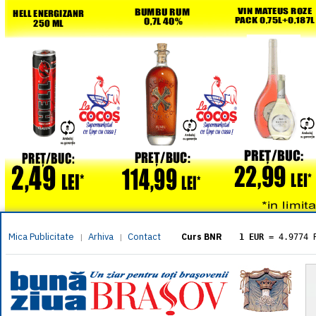
Mica Publicitate
Arhiva
Contact
|
|
Curs BNR
1 EUR
= 4.9774 
1 USD
= 4.3833 
1 GBP
= 5.8304 
1 XAU
= 464.461
1 AED
= 1.1933 
1 AUD
= 2.7957 
1 BGN
= 2.5449 