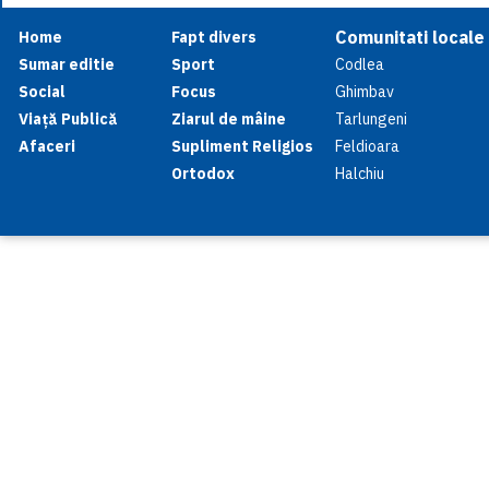
Comunitati locale
Home
Fapt divers
Sumar editie
Sport
Codlea
Social
Focus
Ghimbav
Viață Publică
Ziarul de mâine
Tarlungeni
Afaceri
Supliment Religios
Feldioara
Ortodox
Halchiu