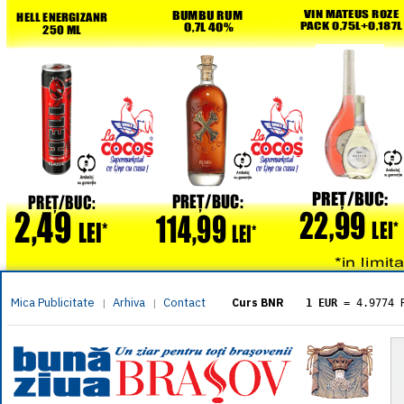
Mica Publicitate
Arhiva
Contact
|
|
Curs BNR
1 EUR
= 4.9774 
1 USD
= 4.3833 
1 GBP
= 5.8304 
1 XAU
= 464.461
1 AED
= 1.1933 
1 AUD
= 2.7957 
1 BGN
= 2.5449 