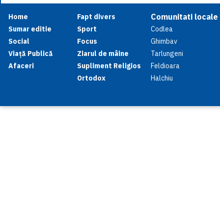
Comunitati locale
Home
Fapt divers
Sumar editie
Sport
Codlea
Social
Focus
Ghimbav
Viață Publică
Ziarul de mâine
Tarlungeni
Afaceri
Supliment Religios
Feldioara
Ortodox
Halchiu