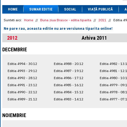
1 BRL
= 0.7714 
HOME
SUMAR EDITIE
SOCIAL
VIAȚĂ PUBLICĂ
1 CAD
= 3.1559 
A
1 CHF
= 5.2813 
1 CNY
= 0.6015 
Sunteti aici:
Home
//
Buna ziua Brasov - editia tiparita
//
2011
//
Editia 4
1 CZK
= 0.1993 
Ne pare rau, aceasta editie nu are versiunea tiparita online!
1 DKK
= 0.6668 
1 EGP
= 0.0860 
2012
Arhiva 2011
1 HUF
= 1.2223 
1 INR
= 0.0513 
DECEMBRIE
1 JPY
= 3.0556 
1 KRW
= 0.3047 
1 MDL
= 0.2538 
Editia 4994 - 30.12
Editia 4988 - 20.12
Editia 4982 - 13.
1 MXN
= 0.2227 
1 NOK
= 0.4191 
Editia 4993 - 29.12
Editia 4987 - 19.12
Editia 4981 - 12.
1 NZD
= 2.6097 
Editia 4992 - 28.12
Editia 4986 - 17.12
Editia 4980 - 10.
1 PLN
= 1.1646 
Editia 4991 - 23.12
Editia 4985 - 16.12
Editia 4979 - 09.
1 RSD
= 0.0425 
1 RUB
= 0.0530 
Editia 4990 - 22.12
Editia 4984 - 15.12
Editia 4978 - 08.
1 SEK
= 0.4526 
Editia 4989 - 21.12
Editia 4983 - 14.12
Editia 4977 - 07.
1 TRY
= 0.1141 
1 UAH
= 0.1048 
1 XDR
= 5.9383 
NOIEMBRIE
1 ZAR
= 0.2318 