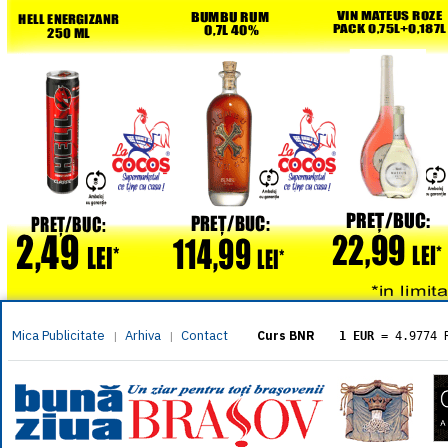
Mica Publicitate
Arhiva
Contact
|
|
Curs BNR
1 EUR
= 4.9774 
1 USD
= 4.3833 
1 GBP
= 5.8304 
1 XAU
= 464.461
1 AED
= 1.1933 
1 AUD
= 2.7957 
1 BGN
= 2.5449 