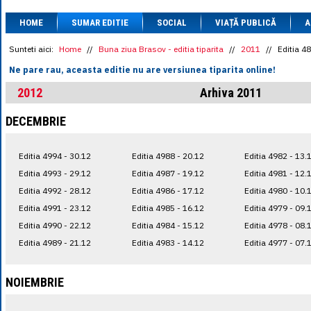
1 BRL
= 0.7714 
HOME
SUMAR EDITIE
SOCIAL
VIAȚĂ PUBLICĂ
1 CAD
= 3.1559 
A
1 CHF
= 5.2813 
1 CNY
= 0.6015 
Sunteti aici:
Home
//
Buna ziua Brasov - editia tiparita
//
2011
//
Editia 4
1 CZK
= 0.1993 
Ne pare rau, aceasta editie nu are versiunea tiparita online!
1 DKK
= 0.6668 
1 EGP
= 0.0860 
2012
Arhiva 2011
1 HUF
= 1.2223 
1 INR
= 0.0513 
DECEMBRIE
1 JPY
= 3.0556 
1 KRW
= 0.3047 
1 MDL
= 0.2538 
Editia 4994 - 30.12
Editia 4988 - 20.12
Editia 4982 - 13.
1 MXN
= 0.2227 
1 NOK
= 0.4191 
Editia 4993 - 29.12
Editia 4987 - 19.12
Editia 4981 - 12.
1 NZD
= 2.6097 
Editia 4992 - 28.12
Editia 4986 - 17.12
Editia 4980 - 10.
1 PLN
= 1.1646 
Editia 4991 - 23.12
Editia 4985 - 16.12
Editia 4979 - 09.
1 RSD
= 0.0425 
1 RUB
= 0.0530 
Editia 4990 - 22.12
Editia 4984 - 15.12
Editia 4978 - 08.
1 SEK
= 0.4526 
Editia 4989 - 21.12
Editia 4983 - 14.12
Editia 4977 - 07.
1 TRY
= 0.1141 
1 UAH
= 0.1048 
1 XDR
= 5.9383 
NOIEMBRIE
1 ZAR
= 0.2318 