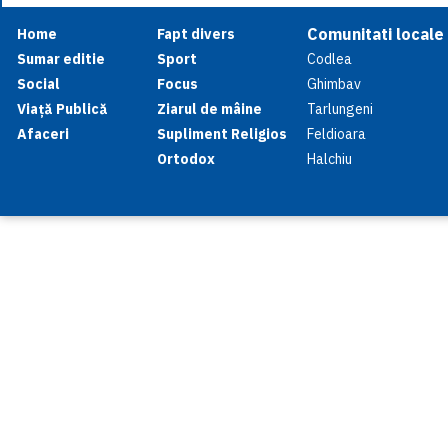
Comunitati locale
Home
Fapt divers
Sumar editie
Sport
Codlea
Social
Focus
Ghimbav
Viață Publică
Ziarul de mâine
Tarlungeni
Afaceri
Supliment Religios
Feldioara
Ortodox
Halchiu