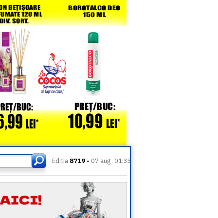
Editia
8719 -
07 aug
01:33