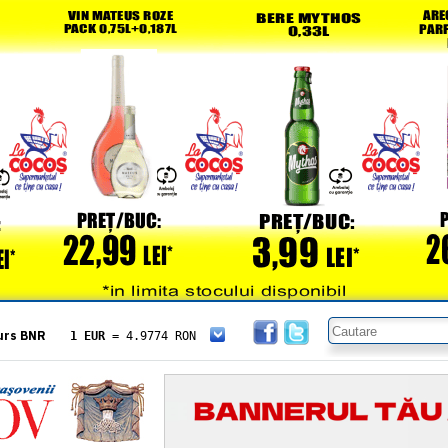
urs BNR
1 EUR
= 4.9774 RON
1 USD
= 4.3833 RON
1 GBP
= 5.8304 RON
1 XAU
= 464.4611 RON
1 AED
= 1.1933 RON
1 AUD
= 2.7957 RON
1 BGN
= 2.5449 RON