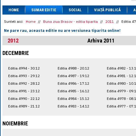
1 BRL
= 0.7714 
HOME
SUMAR EDITIE
SOCIAL
VIAȚĂ PUBLICĂ
1 CAD
= 3.1559 
A
1 CHF
= 5.2813 
1 CNY
= 0.6015 
Sunteti aici:
Home
//
Buna ziua Brasov - editia tiparita
//
2011
//
Editia 4
1 CZK
= 0.1993 
Ne pare rau, aceasta editie nu are versiunea tiparita online!
1 DKK
= 0.6668 
1 EGP
= 0.0860 
2012
Arhiva 2011
1 HUF
= 1.2223 
1 INR
= 0.0513 
DECEMBRIE
1 JPY
= 3.0556 
1 KRW
= 0.3047 
1 MDL
= 0.2538 
Editia 4994 - 30.12
Editia 4988 - 20.12
Editia 4982 - 13.
1 MXN
= 0.2227 
1 NOK
= 0.4191 
Editia 4993 - 29.12
Editia 4987 - 19.12
Editia 4981 - 12.
1 NZD
= 2.6097 
Editia 4992 - 28.12
Editia 4986 - 17.12
Editia 4980 - 10.
1 PLN
= 1.1646 
Editia 4991 - 23.12
Editia 4985 - 16.12
Editia 4979 - 09.
1 RSD
= 0.0425 
1 RUB
= 0.0530 
Editia 4990 - 22.12
Editia 4984 - 15.12
Editia 4978 - 08.
1 SEK
= 0.4526 
Editia 4989 - 21.12
Editia 4983 - 14.12
Editia 4977 - 07.
1 TRY
= 0.1141 
1 UAH
= 0.1048 
1 XDR
= 5.9383 
NOIEMBRIE
1 ZAR
= 0.2318 