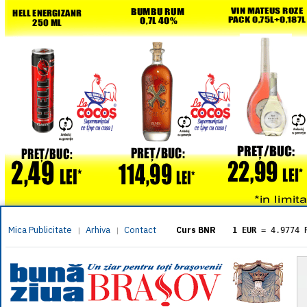
Mica Publicitate
Arhiva
Contact
|
|
Curs BNR
1 EUR
= 4.9774 
1 USD
= 4.3833 
1 GBP
= 5.8304 
1 XAU
= 464.461
1 AED
= 1.1933 
1 AUD
= 2.7957 
1 BGN
= 2.5449 