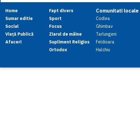
Comunitati locale
Home
Fapt divers
Sumar editie
Sport
Codlea
Social
Focus
Ghimbav
Viață Publică
Ziarul de mâine
Tarlungeni
Afaceri
Supliment Religios
Feldioara
Ortodox
Halchiu