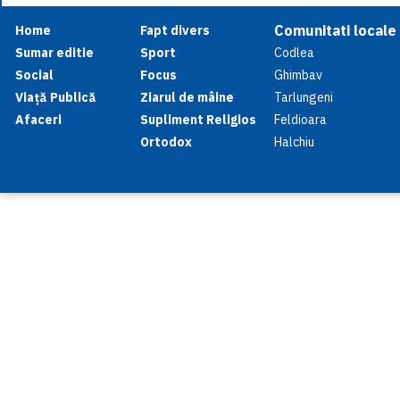
Comunitati locale
Home
Fapt divers
Sumar editie
Sport
Codlea
Social
Focus
Ghimbav
Viață Publică
Ziarul de mâine
Tarlungeni
Afaceri
Supliment Religios
Feldioara
Ortodox
Halchiu