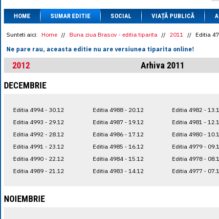
1 BRL
= 0.7714 
HOME
SUMAR EDITIE
SOCIAL
VIAȚĂ PUBLICĂ
1 CAD
= 3.1559 
A
1 CHF
= 5.2813 
1 CNY
= 0.6015 
Sunteti aici:
Home
//
Buna ziua Brasov - editia tiparita
//
2011
//
Editia 4
1 CZK
= 0.1993 
Ne pare rau, aceasta editie nu are versiunea tiparita online!
1 DKK
= 0.6668 
1 EGP
= 0.0860 
2012
Arhiva 2011
1 HUF
= 1.2223 
1 INR
= 0.0513 
DECEMBRIE
1 JPY
= 3.0556 
1 KRW
= 0.3047 
1 MDL
= 0.2538 
Editia 4994 - 30.12
Editia 4988 - 20.12
Editia 4982 - 13.
1 MXN
= 0.2227 
1 NOK
= 0.4191 
Editia 4993 - 29.12
Editia 4987 - 19.12
Editia 4981 - 12.
1 NZD
= 2.6097 
Editia 4992 - 28.12
Editia 4986 - 17.12
Editia 4980 - 10.
1 PLN
= 1.1646 
Editia 4991 - 23.12
Editia 4985 - 16.12
Editia 4979 - 09.
1 RSD
= 0.0425 
1 RUB
= 0.0530 
Editia 4990 - 22.12
Editia 4984 - 15.12
Editia 4978 - 08.
1 SEK
= 0.4526 
Editia 4989 - 21.12
Editia 4983 - 14.12
Editia 4977 - 07.
1 TRY
= 0.1141 
1 UAH
= 0.1048 
1 XDR
= 5.9383 
NOIEMBRIE
1 ZAR
= 0.2318 