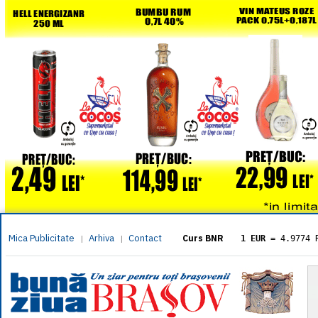
Mica Publicitate
Arhiva
Contact
|
|
Curs BNR
1 EUR
= 4.9774 
1 USD
= 4.3833 
1 GBP
= 5.8304 
1 XAU
= 464.461
1 AED
= 1.1933 
1 AUD
= 2.7957 
1 BGN
= 2.5449 