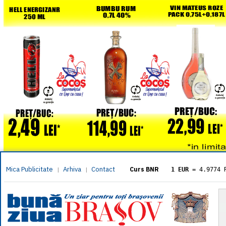
Mica Publicitate
Arhiva
Contact
|
|
Curs BNR
1 EUR
= 4.9774 
1 USD
= 4.3833 
1 GBP
= 5.8304 
1 XAU
= 464.461
1 AED
= 1.1933 
1 AUD
= 2.7957 
1 BGN
= 2.5449 