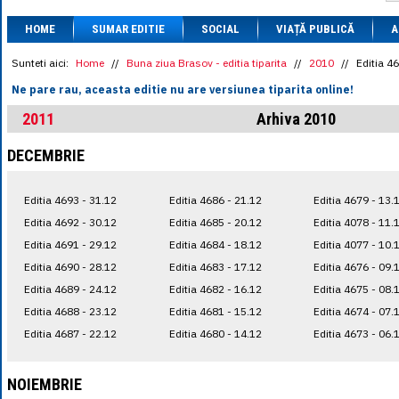
1 BRL
= 0.7714 
HOME
SUMAR EDITIE
SOCIAL
VIAȚĂ PUBLICĂ
1 CAD
= 3.1559 
A
1 CHF
= 5.2813 
1 CNY
= 0.6015 
Sunteti aici:
Home
//
Buna ziua Brasov - editia tiparita
//
2010
//
Editia 4
1 CZK
= 0.1993 
Ne pare rau, aceasta editie nu are versiunea tiparita online!
1 DKK
= 0.6668 
1 EGP
= 0.0860 
2011
Arhiva 2010
1 HUF
= 1.2223 
1 INR
= 0.0513 
DECEMBRIE
1 JPY
= 3.0556 
1 KRW
= 0.3047 
1 MDL
= 0.2538 
Editia 4693 - 31.12
Editia 4686 - 21.12
Editia 4679 - 13.
1 MXN
= 0.2227 
1 NOK
= 0.4191 
Editia 4692 - 30.12
Editia 4685 - 20.12
Editia 4078 - 11.
1 NZD
= 2.6097 
Editia 4691 - 29.12
Editia 4684 - 18.12
Editia 4077 - 10.
1 PLN
= 1.1646 
Editia 4690 - 28.12
Editia 4683 - 17.12
Editia 4676 - 09.
1 RSD
= 0.0425 
1 RUB
= 0.0530 
Editia 4689 - 24.12
Editia 4682 - 16.12
Editia 4675 - 08.
1 SEK
= 0.4526 
Editia 4688 - 23.12
Editia 4681 - 15.12
Editia 4674 - 07.
1 TRY
= 0.1141 
Editia 4687 - 22.12
Editia 4680 - 14.12
Editia 4673 - 06.
1 UAH
= 0.1048 
1 XDR
= 5.9383 
1 ZAR
= 0.2318 
NOIEMBRIE