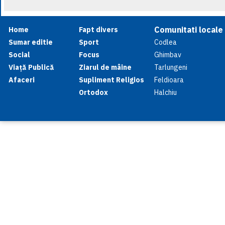
Comunitati locale
Home
Fapt divers
Sumar editie
Sport
Codlea
Social
Focus
Ghimbav
Viață Publică
Ziarul de mâine
Tarlungeni
Afaceri
Supliment Religios
Feldioara
Ortodox
Halchiu