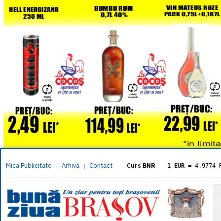
Mica Publicitate
Arhiva
Contact
|
|
Curs BNR
1 EUR
= 4.9774 
1 USD
= 4.3833 
1 GBP
= 5.8304 
1 XAU
= 464.461
1 AED
= 1.1933 
1 AUD
= 2.7957 
1 BGN
= 2.5449 