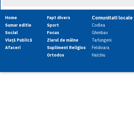
Comunitati locale
Home
Fapt divers
Sumar editie
Sport
Codlea
Social
Focus
Ghimbav
Viață Publică
Ziarul de mâine
Tarlungeni
Afaceri
Supliment Religios
Feldioara
Ortodox
Halchiu