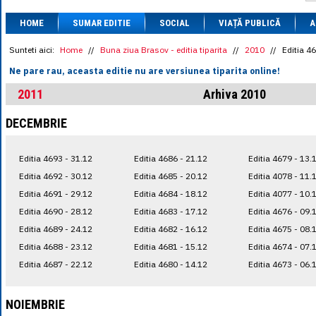
1 BRL
= 0.7714 
HOME
SUMAR EDITIE
SOCIAL
VIAȚĂ PUBLICĂ
1 CAD
= 3.1559 
A
1 CHF
= 5.2813 
1 CNY
= 0.6015 
Sunteti aici:
Home
//
Buna ziua Brasov - editia tiparita
//
2010
//
Editia 4
1 CZK
= 0.1993 
Ne pare rau, aceasta editie nu are versiunea tiparita online!
1 DKK
= 0.6668 
1 EGP
= 0.0860 
2011
Arhiva 2010
1 HUF
= 1.2223 
1 INR
= 0.0513 
DECEMBRIE
1 JPY
= 3.0556 
1 KRW
= 0.3047 
1 MDL
= 0.2538 
Editia 4693 - 31.12
Editia 4686 - 21.12
Editia 4679 - 13.
1 MXN
= 0.2227 
1 NOK
= 0.4191 
Editia 4692 - 30.12
Editia 4685 - 20.12
Editia 4078 - 11.
1 NZD
= 2.6097 
Editia 4691 - 29.12
Editia 4684 - 18.12
Editia 4077 - 10.
1 PLN
= 1.1646 
Editia 4690 - 28.12
Editia 4683 - 17.12
Editia 4676 - 09.
1 RSD
= 0.0425 
1 RUB
= 0.0530 
Editia 4689 - 24.12
Editia 4682 - 16.12
Editia 4675 - 08.
1 SEK
= 0.4526 
Editia 4688 - 23.12
Editia 4681 - 15.12
Editia 4674 - 07.
1 TRY
= 0.1141 
Editia 4687 - 22.12
Editia 4680 - 14.12
Editia 4673 - 06.
1 UAH
= 0.1048 
1 XDR
= 5.9383 
1 ZAR
= 0.2318 
NOIEMBRIE