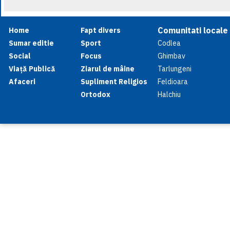
Comunitati locale
Home
Fapt divers
Sumar editie
Sport
Codlea
Social
Focus
Ghimbav
Viață Publică
Ziarul de mâine
Tarlungeni
Afaceri
Supliment Religios
Feldioara
Ortodox
Halchiu