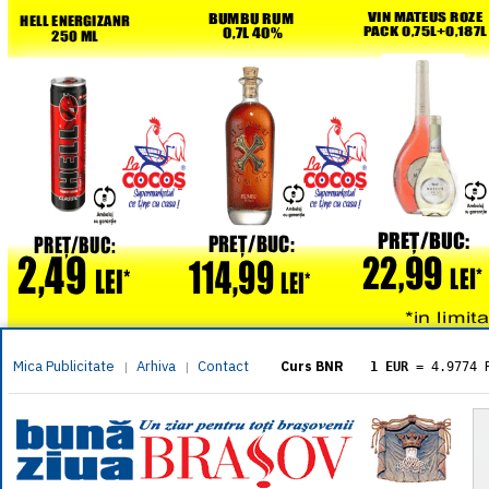
Mica Publicitate
Arhiva
Contact
|
|
Curs BNR
1 EUR
= 4.9774 
1 USD
= 4.3833 
1 GBP
= 5.8304 
1 XAU
= 464.461
1 AED
= 1.1933 
1 AUD
= 2.7957 
1 BGN
= 2.5449 