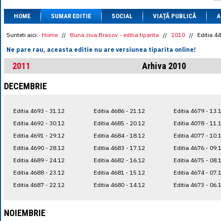
1 BRL
= 0.7714 
HOME
SUMAR EDITIE
SOCIAL
VIAȚĂ PUBLICĂ
1 CAD
= 3.1559 
A
1 CHF
= 5.2813 
1 CNY
= 0.6015 
Sunteti aici:
Home
//
Buna ziua Brasov - editia tiparita
//
2010
//
Editia 4
1 CZK
= 0.1993 
Ne pare rau, aceasta editie nu are versiunea tiparita online!
1 DKK
= 0.6668 
1 EGP
= 0.0860 
2011
Arhiva 2010
1 HUF
= 1.2223 
1 INR
= 0.0513 
DECEMBRIE
1 JPY
= 3.0556 
1 KRW
= 0.3047 
1 MDL
= 0.2538 
Editia 4693 - 31.12
Editia 4686 - 21.12
Editia 4679 - 13.
1 MXN
= 0.2227 
1 NOK
= 0.4191 
Editia 4692 - 30.12
Editia 4685 - 20.12
Editia 4078 - 11.
1 NZD
= 2.6097 
Editia 4691 - 29.12
Editia 4684 - 18.12
Editia 4077 - 10.
1 PLN
= 1.1646 
Editia 4690 - 28.12
Editia 4683 - 17.12
Editia 4676 - 09.
1 RSD
= 0.0425 
1 RUB
= 0.0530 
Editia 4689 - 24.12
Editia 4682 - 16.12
Editia 4675 - 08.
1 SEK
= 0.4526 
Editia 4688 - 23.12
Editia 4681 - 15.12
Editia 4674 - 07.
1 TRY
= 0.1141 
Editia 4687 - 22.12
Editia 4680 - 14.12
Editia 4673 - 06.
1 UAH
= 0.1048 
1 XDR
= 5.9383 
1 ZAR
= 0.2318 
NOIEMBRIE