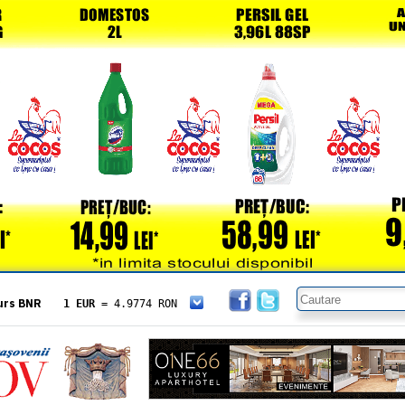
urs BNR
1 EUR
= 4.9774 RON
1 USD
= 4.3833 RON
1 GBP
= 5.8304 RON
1 XAU
= 464.4611 RON
1 AED
= 1.1933 RON
1 AUD
= 2.7957 RON
1 BGN
= 2.5449 RON