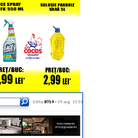
Editia
8719 -
09 aug
15:51