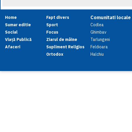
Comunitati locale
Home
Fapt divers
Sumar editie
Sport
Codlea
Social
Focus
Ghimbav
Viață Publică
Ziarul de mâine
Tarlungeni
Afaceri
Supliment Religios
Feldioara
Ortodox
Halchiu