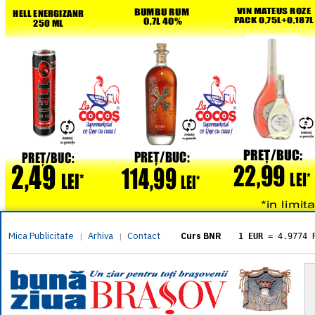
Mica Publicitate
Arhiva
Contact
|
|
Curs BNR
1 EUR
= 4.9774 
1 USD
= 4.3833 
1 GBP
= 5.8304 
1 XAU
= 464.461
1 AED
= 1.1933 
1 AUD
= 2.7957 
1 BGN
= 2.5449 