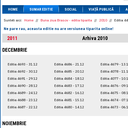
1 BRL
= 0.7714 
HOME
SUMAR EDITIE
SOCIAL
VIAȚĂ PUBLICĂ
1 CAD
= 3.1559 
A
1 CHF
= 5.2813 
1 CNY
= 0.6015 
Sunteti aici:
Home
//
Buna ziua Brasov - editia tiparita
//
2010
//
Editia 4
1 CZK
= 0.1993 
Ne pare rau, aceasta editie nu are versiunea tiparita online!
1 DKK
= 0.6668 
1 EGP
= 0.0860 
2011
Arhiva 2010
1 HUF
= 1.2223 
1 INR
= 0.0513 
DECEMBRIE
1 JPY
= 3.0556 
1 KRW
= 0.3047 
1 MDL
= 0.2538 
Editia 4693 - 31.12
Editia 4686 - 21.12
Editia 4679 - 13.
1 MXN
= 0.2227 
1 NOK
= 0.4191 
Editia 4692 - 30.12
Editia 4685 - 20.12
Editia 4078 - 11.
1 NZD
= 2.6097 
Editia 4691 - 29.12
Editia 4684 - 18.12
Editia 4077 - 10.
1 PLN
= 1.1646 
Editia 4690 - 28.12
Editia 4683 - 17.12
Editia 4676 - 09.
1 RSD
= 0.0425 
1 RUB
= 0.0530 
Editia 4689 - 24.12
Editia 4682 - 16.12
Editia 4675 - 08.
1 SEK
= 0.4526 
Editia 4688 - 23.12
Editia 4681 - 15.12
Editia 4674 - 07.
1 TRY
= 0.1141 
Editia 4687 - 22.12
Editia 4680 - 14.12
Editia 4673 - 06.
1 UAH
= 0.1048 
1 XDR
= 5.9383 
1 ZAR
= 0.2318 
NOIEMBRIE