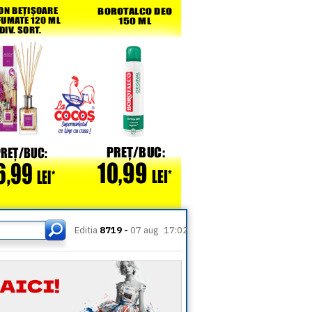
Editia
8719 -
07 aug
17:02