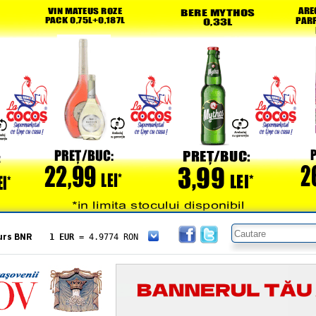
urs BNR
1 EUR
= 4.9774 RON
1 USD
= 4.3833 RON
1 GBP
= 5.8304 RON
1 XAU
= 464.4611 RON
1 AED
= 1.1933 RON
1 AUD
= 2.7957 RON
1 BGN
= 2.5449 RON