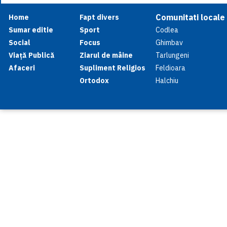
Comunitati locale
Home
Fapt divers
Sumar editie
Sport
Codlea
Social
Focus
Ghimbav
Viață Publică
Ziarul de mâine
Tarlungeni
Afaceri
Supliment Religios
Feldioara
Ortodox
Halchiu