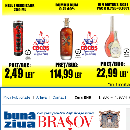
Mica Publicitate
Arhiva
Contact
|
|
Curs BNR
1 EUR
= 4.9774 
1 USD
= 4.3833 
1 GBP
= 5.8304 
1 XAU
= 464.461
1 AED
= 1.1933 
1 AUD
= 2.7957 
1 BGN
= 2.5449 