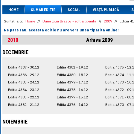
1 BRL
= 0.7714 
HOME
SUMAR EDITIE
SOCIAL
VIAȚĂ PUBLICĂ
1 CAD
= 3.1559 
A
1 CHF
= 5.2813 
1 CNY
= 0.6015 
Sunteti aici:
Home
//
Buna ziua Brasov - editia tiparita
//
2009
//
Editia 4
1 CZK
= 0.1993 
Ne pare rau, aceasta editie nu are versiunea tiparita online!
1 DKK
= 0.6668 
1 EGP
= 0.0860 
2010
Arhiva 2009
1 HUF
= 1.2223 
1 INR
= 0.0513 
DECEMBRIE
1 JPY
= 3.0556 
1 KRW
= 0.3047 
1 MDL
= 0.2538 
Editia 4387 - 30.12
Editia 4381 - 19.12
Editia 4375 - 12.
1 MXN
= 0.2227 
1 NOK
= 0.4191 
Editia 4386 - 29.12
Editia 4380 - 18.12
Editia 4374 - 11.
1 NZD
= 2.6097 
Editia 4385 - 24.12
Editia 4379 - 17.12
Editia 4373 - 10.
1 PLN
= 1.1646 
Editia 4384 - 23.12
Editia 4378 - 16.12
Editia 4372 - 09.
1 RSD
= 0.0425 
1 RUB
= 0.0530 
Editia 4383 - 22.12
Editia 4377 - 15.12
Editia 4371 - 08.
1 SEK
= 0.4526 
Editia 4382 - 21.12
Editia 4376 - 14.12
Editia 4370 - 07.
1 TRY
= 0.1141 
1 UAH
= 0.1048 
1 XDR
= 5.9383 
NOIEMBRIE
1 ZAR
= 0.2318 