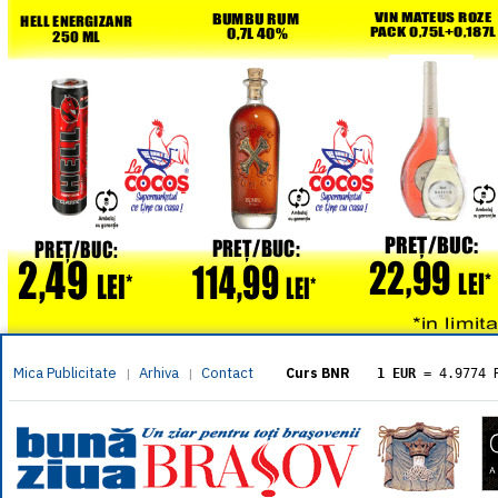
Mica Publicitate
Arhiva
Contact
|
|
Curs BNR
1 EUR
= 4.9774 
1 USD
= 4.3833 
1 GBP
= 5.8304 
1 XAU
= 464.461
1 AED
= 1.1933 
1 AUD
= 2.7957 
1 BGN
= 2.5449 