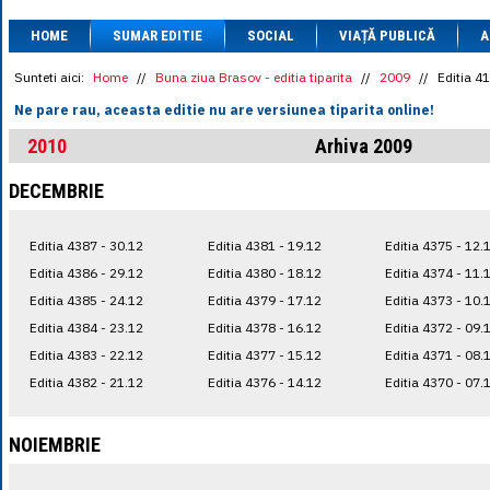
1 BRL
= 0.7714 
HOME
SUMAR EDITIE
SOCIAL
VIAȚĂ PUBLICĂ
1 CAD
= 3.1559 
A
1 CHF
= 5.2813 
1 CNY
= 0.6015 
Sunteti aici:
Home
//
Buna ziua Brasov - editia tiparita
//
2009
//
Editia 4
1 CZK
= 0.1993 
Ne pare rau, aceasta editie nu are versiunea tiparita online!
1 DKK
= 0.6668 
1 EGP
= 0.0860 
2010
Arhiva 2009
1 HUF
= 1.2223 
1 INR
= 0.0513 
DECEMBRIE
1 JPY
= 3.0556 
1 KRW
= 0.3047 
1 MDL
= 0.2538 
Editia 4387 - 30.12
Editia 4381 - 19.12
Editia 4375 - 12.
1 MXN
= 0.2227 
1 NOK
= 0.4191 
Editia 4386 - 29.12
Editia 4380 - 18.12
Editia 4374 - 11.
1 NZD
= 2.6097 
Editia 4385 - 24.12
Editia 4379 - 17.12
Editia 4373 - 10.
1 PLN
= 1.1646 
Editia 4384 - 23.12
Editia 4378 - 16.12
Editia 4372 - 09.
1 RSD
= 0.0425 
1 RUB
= 0.0530 
Editia 4383 - 22.12
Editia 4377 - 15.12
Editia 4371 - 08.
1 SEK
= 0.4526 
Editia 4382 - 21.12
Editia 4376 - 14.12
Editia 4370 - 07.
1 TRY
= 0.1141 
1 UAH
= 0.1048 
1 XDR
= 5.9383 
NOIEMBRIE
1 ZAR
= 0.2318 