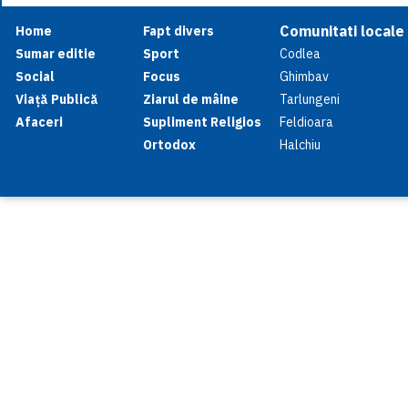
Comunitati locale
Home
Fapt divers
Sumar editie
Sport
Codlea
Social
Focus
Ghimbav
Viață Publică
Ziarul de mâine
Tarlungeni
Afaceri
Supliment Religios
Feldioara
Ortodox
Halchiu