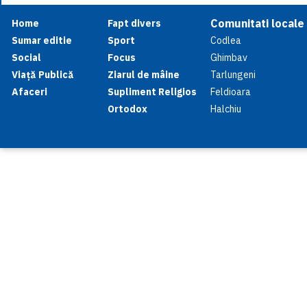
Comunitati locale
Home
Fapt divers
Sumar editie
Sport
Codlea
Social
Focus
Ghimbav
Viață Publică
Ziarul de mâine
Tarlungeni
Afaceri
Supliment Religios
Feldioara
Ortodox
Halchiu