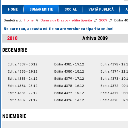
1 BRL
= 0.7714 
HOME
SUMAR EDITIE
SOCIAL
VIAȚĂ PUBLICĂ
1 CAD
= 3.1559 
A
1 CHF
= 5.2813 
1 CNY
= 0.6015 
Sunteti aici:
Home
//
Buna ziua Brasov - editia tiparita
//
2009
//
Editia 4
1 CZK
= 0.1993 
Ne pare rau, aceasta editie nu are versiunea tiparita online!
1 DKK
= 0.6668 
1 EGP
= 0.0860 
2010
Arhiva 2009
1 HUF
= 1.2223 
1 INR
= 0.0513 
DECEMBRIE
1 JPY
= 3.0556 
1 KRW
= 0.3047 
1 MDL
= 0.2538 
Editia 4387 - 30.12
Editia 4381 - 19.12
Editia 4375 - 12.
1 MXN
= 0.2227 
1 NOK
= 0.4191 
Editia 4386 - 29.12
Editia 4380 - 18.12
Editia 4374 - 11.
1 NZD
= 2.6097 
Editia 4385 - 24.12
Editia 4379 - 17.12
Editia 4373 - 10.
1 PLN
= 1.1646 
Editia 4384 - 23.12
Editia 4378 - 16.12
Editia 4372 - 09.
1 RSD
= 0.0425 
1 RUB
= 0.0530 
Editia 4383 - 22.12
Editia 4377 - 15.12
Editia 4371 - 08.
1 SEK
= 0.4526 
Editia 4382 - 21.12
Editia 4376 - 14.12
Editia 4370 - 07.
1 TRY
= 0.1141 
1 UAH
= 0.1048 
1 XDR
= 5.9383 
NOIEMBRIE
1 ZAR
= 0.2318 