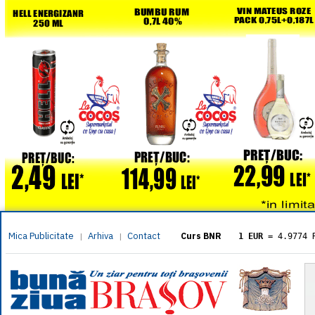
Mica Publicitate
Arhiva
Contact
|
|
Curs BNR
1 EUR
= 4.9774 
1 USD
= 4.3833 
1 GBP
= 5.8304 
1 XAU
= 464.461
1 AED
= 1.1933 
1 AUD
= 2.7957 
1 BGN
= 2.5449 