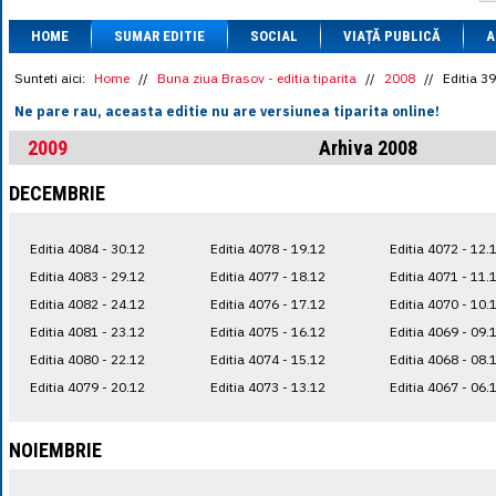
1 BRL
= 0.7714 
HOME
SUMAR EDITIE
SOCIAL
VIAȚĂ PUBLICĂ
1 CAD
= 3.1559 
A
1 CHF
= 5.2813 
1 CNY
= 0.6015 
Sunteti aici:
Home
//
Buna ziua Brasov - editia tiparita
//
2008
//
Editia 3
1 CZK
= 0.1993 
Ne pare rau, aceasta editie nu are versiunea tiparita online!
1 DKK
= 0.6668 
1 EGP
= 0.0860 
2009
Arhiva 2008
1 HUF
= 1.2223 
1 INR
= 0.0513 
DECEMBRIE
1 JPY
= 3.0556 
1 KRW
= 0.3047 
1 MDL
= 0.2538 
Editia 4084 - 30.12
Editia 4078 - 19.12
Editia 4072 - 12.
1 MXN
= 0.2227 
1 NOK
= 0.4191 
Editia 4083 - 29.12
Editia 4077 - 18.12
Editia 4071 - 11.
1 NZD
= 2.6097 
Editia 4082 - 24.12
Editia 4076 - 17.12
Editia 4070 - 10.
1 PLN
= 1.1646 
Editia 4081 - 23.12
Editia 4075 - 16.12
Editia 4069 - 09.
1 RSD
= 0.0425 
1 RUB
= 0.0530 
Editia 4080 - 22.12
Editia 4074 - 15.12
Editia 4068 - 08.
1 SEK
= 0.4526 
Editia 4079 - 20.12
Editia 4073 - 13.12
Editia 4067 - 06.
1 TRY
= 0.1141 
1 UAH
= 0.1048 
1 XDR
= 5.9383 
NOIEMBRIE
1 ZAR
= 0.2318 