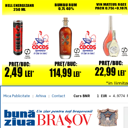
Mica Publicitate
Arhiva
Contact
|
|
Curs BNR
1 EUR
= 4.9774 
1 USD
= 4.3833 
1 GBP
= 5.8304 
1 XAU
= 464.461
1 AED
= 1.1933 
1 AUD
= 2.7957 
1 BGN
= 2.5449 