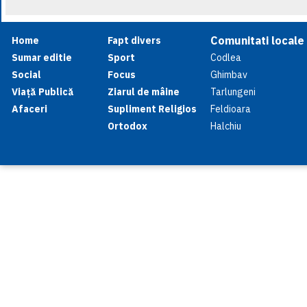
Comunitati locale
Home
Fapt divers
Sumar editie
Sport
Codlea
Social
Focus
Ghimbav
Viață Publică
Ziarul de mâine
Tarlungeni
Afaceri
Supliment Religios
Feldioara
Ortodox
Halchiu