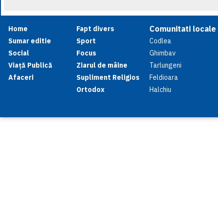
Comunitati locale
Home
Fapt divers
Sumar editie
Sport
Codlea
Social
Focus
Ghimbav
Viață Publică
Ziarul de mâine
Tarlungeni
Afaceri
Supliment Religios
Feldioara
Ortodox
Halchiu