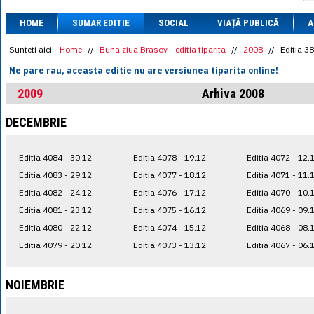
1 BRL
= 0.7714 
HOME
SUMAR EDITIE
SOCIAL
VIAȚĂ PUBLICĂ
1 CAD
= 3.1559 
A
1 CHF
= 5.2813 
1 CNY
= 0.6015 
Sunteti aici:
Home
//
Buna ziua Brasov - editia tiparita
//
2008
//
Editia 3
1 CZK
= 0.1993 
Ne pare rau, aceasta editie nu are versiunea tiparita online!
1 DKK
= 0.6668 
1 EGP
= 0.0860 
2009
Arhiva 2008
1 HUF
= 1.2223 
1 INR
= 0.0513 
DECEMBRIE
1 JPY
= 3.0556 
1 KRW
= 0.3047 
1 MDL
= 0.2538 
Editia 4084 - 30.12
Editia 4078 - 19.12
Editia 4072 - 12.
1 MXN
= 0.2227 
1 NOK
= 0.4191 
Editia 4083 - 29.12
Editia 4077 - 18.12
Editia 4071 - 11.
1 NZD
= 2.6097 
Editia 4082 - 24.12
Editia 4076 - 17.12
Editia 4070 - 10.
1 PLN
= 1.1646 
Editia 4081 - 23.12
Editia 4075 - 16.12
Editia 4069 - 09.
1 RSD
= 0.0425 
1 RUB
= 0.0530 
Editia 4080 - 22.12
Editia 4074 - 15.12
Editia 4068 - 08.
1 SEK
= 0.4526 
Editia 4079 - 20.12
Editia 4073 - 13.12
Editia 4067 - 06.
1 TRY
= 0.1141 
1 UAH
= 0.1048 
1 XDR
= 5.9383 
NOIEMBRIE
1 ZAR
= 0.2318 