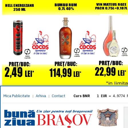
Mica Publicitate
Arhiva
Contact
|
|
Curs BNR
1 EUR
= 4.9774 
1 USD
= 4.3833 
1 GBP
= 5.8304 
1 XAU
= 464.461
1 AED
= 1.1933 
1 AUD
= 2.7957 
1 BGN
= 2.5449 